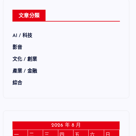
文章分類
AI / 科技
影音
文化 / 創業
產業 / 金融
綜合
2026 年 8 月
一
二
三
四
五
六
日