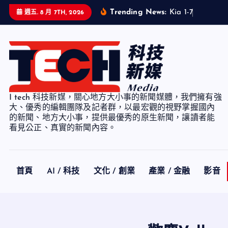
S
Trending News:
K
i
a
1
-
7
月
累
計
銷
週五. 8 月 7TH, 2026
k
i
p
t
o
c
I tech 科技新媒，關心地方大小事的新聞媒體，我們擁有強
o
大、優秀的編輯團隊及記者群，以最宏觀的視野掌握國內
n
的新聞、地方大小事，提供最優秀的原生新聞，讓讀者能
看見公正、真實的新聞內容。
t
e
n
t
首頁
AI / 科技
文化 / 創業
產業 / 金融
影音