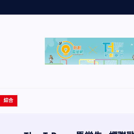
量
創
歷
史
綜合