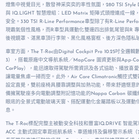
燈集中視覺目光，散發神采奕奕的率性氛圍，280 TSI Style
與 IQ.LIGHT 智慧燈組：LED Matrix 矩陣式頭
安全。330 TSI R-Line Performance車型除了有R-Line 
現霸氣個性風格，而R車型具運動化雙邊四出排氣尾管與R 
後視鏡罩、湛黑車頂行李架、黑化風格窗框、後方深色隱私
車室方面，The T-Roc由Digital Cockpit Pro 10.25吋
3），搭載原廠中文導航系統／MapCare 圖資更新與App-Conne
CarPlay），能迅速取得駕駛所需資訊及各式協助、播放
讓電量焦慮一掃而空。此外，Air Care Climatron
設定直覺，雙前座椅具腰靠調整與加熱功能，帶來舒適愜意的乘坐體驗，3
備擁駕駛座多向電動調整附記憶功能的Nappa Carbon
眼底的全景式電動玻璃天窗、搭配運動化金屬踏板以及運動
息。
The T-Roc標配完整主被動安全科技和豐富IQ.DRIVE 智能駕
ACC 主動式固定車距巡航系統、車道維持及偏移警示系統