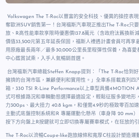
Volkswagen The T-Roc以豐富的安全科技、優異的
奪歐洲SUV銷售第一！台灣福斯汽車現正推出The T-Roc
旅、R高性能車款享限時優惠價137.8萬元（含政府汰舊換新
價值33,500元第五年延長保固，福斯人禮遇計畫會員可再
用原廠最長兩年／最多30,000公里長里程彈性保養，為喜
中心鑑賞試乘，入手人氣暢銷首選。
台灣福斯汽車總裁Steffen Knapp提到：「The T-Roc
擁擠的台灣市區，兼顧便利和實用性。」全車系搭載直列四汽缸
箱，330 TSI R-Line Performance以上車型具備4MOT
式可根據路況和車輛動態選擇最適設定，輕鬆征服多變地形
力300ps、最大扭力 40.8 kgm，和僅需4.9秒的極致零百加速，搭
主動式底盤控制系統和R 專屬運動化懸吊（車身降 20 m
按下方向盤上R按鍵就可立即切換專屬賽車模式，在狂放的
The T-Roc以流暢Coupe-like跑旅線條和寬厚C柱設