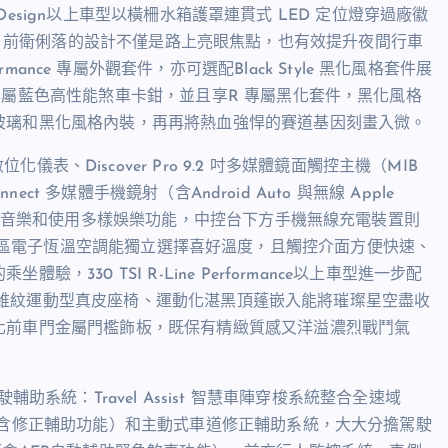
 Design以上車型以橫柵水箱護罩連貫式 LED 定位燈穿過廠徽
燈連成一線，前衛俐落的設計不僅是路上亮眼焦點，也有效提升夜間行車
Performance 專屬外觀套件，亦可選配Black Style 黑化風格套件展
專屬藍色高性能煞車卡鉗，並且享R 專屬黑化套件，黑化風格
玻璃和黑化風格內裝，再再將熱血強悍的賽道基因刻畫入微。
全邏輯數位化儀表、Discover Pro 9.2 吋多媒體鏡面觸控主機（MIB
ct 多媒體手機鏡射（含Android Auto 與無線 Apple
喜愛音樂和使用多樣娛樂功能，中控台下方手機無線充電裝置則
ic觸控式雙區電子恆溫空調能獨立選擇喜好溫度，且觸控介面方便快速、
30 TSI R-Line Performance以上車型進一步配
 碳纖維紋運動型真皮座椅、運動化湛黑頂蓬嵌入能將璀璨星空盡收
化前車門金屬門檻飾板，既保有精緻質感又洋溢濃烈戰鬥氣
駛輔助系統：Travel Assist 智慧車陣穿梭系統整合全速域
（含修正輔助功能）和主動式車道修正輔助系統，大大分擔駕駛