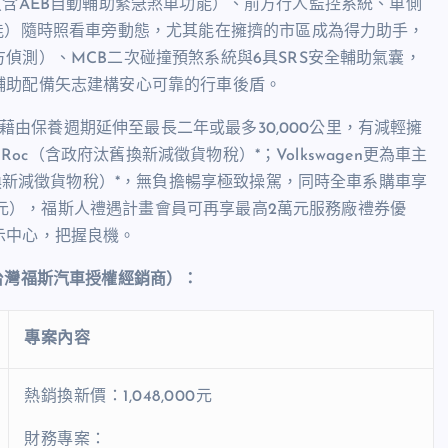
警系統（含AEB自動輔助緊急煞車功能）、前方行人監控系統、車側
能）隨時照看車旁動態，尤其能在擁擠的市區成為得力助手，
偵測）、MCB二次碰撞預煞系統與6具SRS安全輔助氣囊，
輔助配備矢志建構安心可靠的行車後盾。
，藉由保養週期延伸至最長二年或最多30,000公里，有減輕擁
Roc（含政府汰舊換新減徵貨物稅）*；Volkswagen更為車主
舊換新減徵貨物稅）*，無負擔暢享極致操駕，同時全車系購車享
00元），福斯人禮遇計畫會員可再享最高2萬元服務廠禮券優
示中心，把握良機。
台灣福斯汽車授權經銷商）：
專案內容
熱銷換新價：1,048,000元
財務專案：