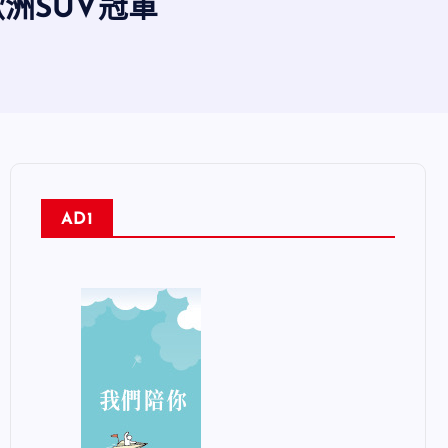
聯歐洲SUV冠軍
AD1