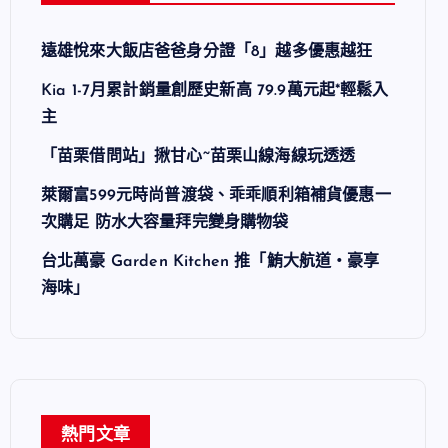
遠雄悅來大飯店爸爸身分證「8」越多優惠越狂
Kia 1-7月累計銷量創歷史新高 79.9萬元起*輕鬆入
主
「苗栗借問站」揪甘心~苗栗山線海線玩透透
萊爾富599元時尚普渡袋、乖乖順利箱補貨優惠一
次購足 防水大容量拜完變身購物袋
台北萬豪 Garden Kitchen 推「鮪大航道・豪享
海味」
熱門文章