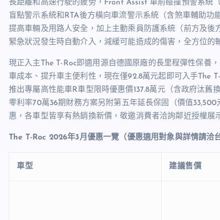
長距離和高速行駛的疲勞，Front Assist 車前碰撞預
盲點警示系統和RTA後方橫向車流警示系統（含煞車輔助功
提高車輛及用路人安全，加上主動乘員防護系統（前方及後方
緊急狀況發生時自動介入，減緩可能造成的傷害，全方位的
現正入主The T-Roc即適用源自德國原廠的長里程彈性保養
車成本、提升車主便利性，現在僅92.8萬元起即可入手The T-
推出專屬高性能車R車型限時優惠價137.8萬元（含政府汰
零利率70萬36期財務方案另附第五年延長保固（價值33,5
惠，各車型皆享有熱銷換新價，敬邀消費者洽詢鄰近授權展
The T-Roc 2026
年
3
月優惠一覽（優惠適用對象與詳情請洽
車型
建議售價