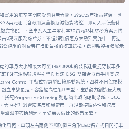
操控表現和實用的車室空間廣受消費者青睞，於2025年獨占鰲頭，勇
只要92.8萬元起（含政府汰舊換新減徵貨物稅）即可入手德藝休
減徵貨物稅），全車系入主享零利率70萬元36期財務方案另附
享最高2萬元服務廠禮券，不僅超強優惠方案熱烈實施中、再適
愛都會跑旅的消費者打造低負擔的擁車選擇，歡迎親臨授權展示
恰到好處的車身大小和最大可至445/1,290L的裝載能敏捷穿梭車多
TSI汽油渦輪增壓引擎與七速 DSG 雙離合器自手排變速
ION Active Control 主動式智慧型四輪驅動系統，四種不同駕駛模
，熱血車迷更是不容錯過高性能R車型，強勁動力創造最大馬
配Progressive Steering 動態齒比轉向輔助系統、DCC
m），大幅提升過彎精準度和穩定度，展現敏捷循跡性和速度，
引擎聲浪中盡情馳騁，享受無與倫比的激昂駕馭。
計塑造運動化風範，車頭左右兩側不規則倒三角形LED獨立式日間行車