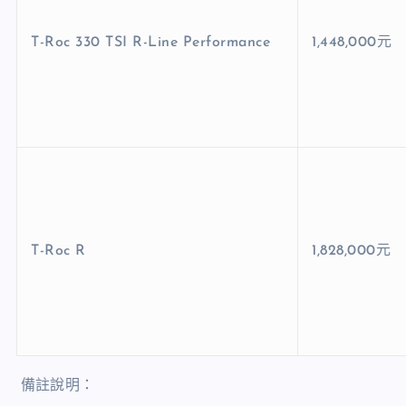
T-Roc 330 TSI R-Line Performance
1,448,000元
T-Roc R
1,828,000元
備註說明：