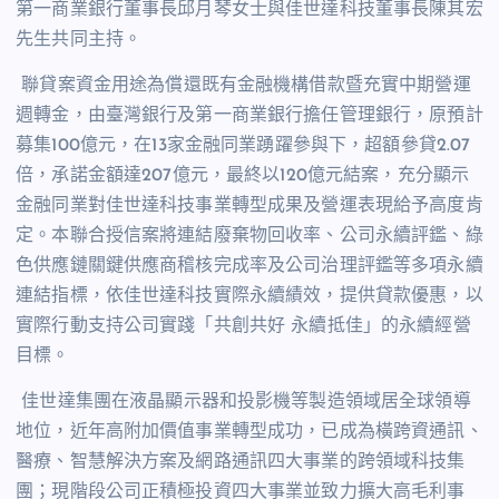
第一商業銀行董事長邱月琴女士與佳世達科技董事長陳其宏
先生共同主持。
聯貸案資金用途為償還既有金融機構借款暨充實中期營運
週轉金，由臺灣銀行及第一商業銀行擔任管理銀行，原預計
募集
100
億元，在
13
家金融同業踴躍參與下，超額參貸
2.07
倍，承諾金額達
207
億元，最終以
120
億元結案，充分顯示
金融同業對佳世達科技事業轉型成果及營運表現給予高度肯
定。本聯合授信案將連結廢棄物回收率、公司永續評鑑、綠
色供應鏈關鍵供應商稽核完成率及公司治理評鑑等多項永續
連結指標，依佳世達科技實際永續績效，提供貸款優惠，以
實際行動支持公司實踐「共創共好 永續抵佳」的永續經營
目標。
佳世達集團在液晶顯示器和投影機等製造領域居全球領導
地位，近年高附加價值事業轉型成功，已成為橫跨資通訊、
醫療、智慧解決方案及網路通訊四大事業的跨領域科技集
團；現階段公司正積極投資四大事業並致力擴大高毛利事