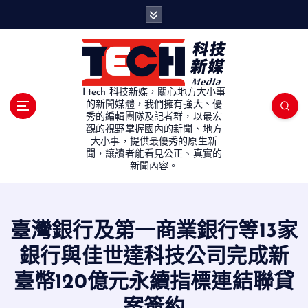
S
k
i
p
t
o
I tech 科技新媒，關心地方大小事
c
的新聞媒體，我們擁有強大、優
秀的編輯團隊及記者群，以最宏
o
觀的視野掌握國內的新聞、地方
n
大小事，提供最優秀的原生新
t
聞，讓讀者能看見公正、真實的
e
新聞內容。
n
t
臺灣銀行及第一商業銀行等13家
銀行與佳世達科技公司完成新
臺幣120億元永續指標連結聯貸