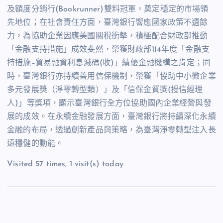
及額度分銷行
(Bookrunner)
雙料冠軍，奠定穩定的市場領
先地位；在社會責任方面，臺灣銀行響應國家政策不遺餘
力，為協助企業因應美國關稅衝擊，積極配合財政部推動
「金融支持措施」成效斐然，榮獲財政部
114
年度「金融支
持措施
–
貿易融資利息減碼
(
收
)
」績優金融機構之肯定；同
時，臺灣銀行亦持續善用信保機制，榮獲「協助中小微企業
多元發展獎（淨零轉型類）」及「信保金質獎
(
授信經理
人
)
」等獎項，顯示臺灣銀行全方位協助國內企業經營與發
展的成效。在永續金融發展方面，臺灣銀行將持續深化永續
金融的布局，透過創新產品與策略，為臺灣淨零轉型注入長
遠穩健的動能。
Visited 57 times, 1 visit(s) today