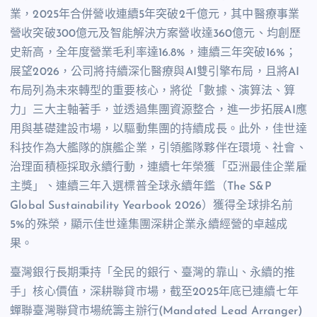
業，
2025
年合併營收連續
5
年突破
2
千億元，其中醫療事業
營收突破
300
億元及智能解決方案營收達
360
億元、均創歷
史新高，全年度營業毛利率達
16.8%
，連續三年突破
16%
；
展望
2026
，公司將持續深化醫療與
AI
雙引擎布局，且將
AI
布局列為未來轉型的重要核心，將從「數據、演算法、算
力」三大主軸著手，並透過集團資源整合，進一步拓展
AI
應
用與基礎建設市場，以驅動集團的持續成長。此外，佳世達
科技作為大艦隊的旗艦企業，引領艦隊夥伴在環境、社會、
治理面積極採取永續行動，
連續七年榮獲「亞洲最佳企業雇
主獎」、連續三年入選標普全球永續年鑑（
The S&P
Global Sustainability Yearbook 2026
）獲得全球排名前
5%
的殊榮，顯示佳世達集團深耕企業永續經營的卓越成
果。
臺灣銀行長期秉持「全民的銀行、臺灣的靠山、永續的推
手」核心價值，深耕聯貸市場，截至
2025
年底已連續七年
蟬聯臺灣聯貸市場統籌主辦行
(Mandated Lead Arranger)