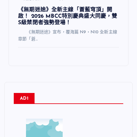
《無期迷途》全新主線「蒼藍穹頂」開
啟！ 2026 MBCC特別慶典盛大同慶，雙
S級禁閉者強勢登場！
《無期迷途》宣布，覆海篇 N9・N10 全新主線
章節「蒼…
AD1