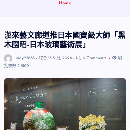
Home
漢來藝文廊道推日本國寶級大師「黑
木國昭-日本玻璃藝術展」
may23688
綜合
13 5 月, 2026
0 Comments
瀏
覽次數：1509