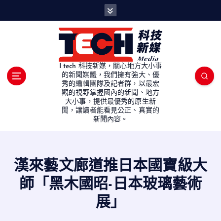
S
k
i
p
t
o
I tech 科技新媒，關心地方大小事
c
的新聞媒體，我們擁有強大、優
秀的編輯團隊及記者群，以最宏
o
觀的視野掌握國內的新聞、地方
n
大小事，提供最優秀的原生新
t
聞，讓讀者能看見公正、真實的
e
新聞內容。
n
t
漢來藝文廊道推日本國寶級大
師「黑木國昭-日本玻璃藝術
展」