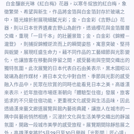
白金釀嵌光琳《紅白梅》花器，以寒冬綻放的紅白梅，象
徵繁榮、希望與新生，作品將金箔與白金箔封存於玻璃之
中，隨光線折射展現細膩光彩；金・白金彩《吉野山》花
器，則以日本世界遺產吉野山為創作，透過櫻花與金箔層層
交織，重現「一目千本」的壯麗景致；金・白金彩《錦鯉－
瀧登》，則捕捉錦鯉逆流而上的瞬間姿態，寓意突破、堅持
與蛻變，展現旺盛生命力。藉不同作品的工藝細節與光影變
化，也讓旅客在移動與停留之間，感受藝術與空間交織出的
獨特氛圍。此次展覽的日本代表白石由美表示，黑木國昭以
玻璃為創作媒材，將日本文化中對自然、季節與光影的感受
融入作品中，民眾在欣賞的同時也能看見日本之美。高雄漢
來表示，近年旅宿市場逐漸朝向「體驗型住宿」發展，旅客
追求的不只是住宿功能，更重視文化感受與生活品味，因此
透過漢來藝文廊道展覽與館內藝術典藏，讓旅人在城市的一
隅中與藝術悄然相遇，沉浸於文化與生活美學交織出的靜謐
氛圍，開啟一段城市美學的感受旅程。展覽期間除靜態展之
外，高雄漢來將於
5
月
29
日至
30
日舉辦「光影間｜匠心境」