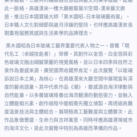
美學體驗，三館共同構築融合旅宿與藝文的美學版圖。延續
此一脈絡，高雄漢來一樓大廳櫥窗展示空間
–
漢來藝文廊
道，推出日本國寶級大師「黑木國昭
–
日本玻璃藝術展」，
日本職人文化對細節與歲月淬鍊的堅持，也呼應高雄漢來長
期重視服務質感與生活美學的品牌理念。
黑木國昭為日本玻璃工藝界重要代表人物之一，曾獲「現
代名工（卓越技能者）」榮譽，其創作以金箔、白金箔與彩
色玻璃交融出細膩華麗的視覺風格，並以日本四季與自然之
景作為靈感來源，廣受國際收藏界肯定。此次展覽「以玻璃
訴說日本之美」為核心，在高雄漢來大廳空間中展現富有深
度的藝術語彙。其中代表作品《潮》，靈感源自海洋律動與
自然能量，以多層玻璃堆疊出海流翻湧的動態張力，並融入
立體龍蝦元素，創作過程中龍蝦需先獨立燒製，再透過高難
度溫差技法與主體結合，展現極高工藝難度與立體層次，此
作品象徵豐盛、生命力與吉祥寓意，同時呼應高雄港灣城市
的海洋文化，是此次展覽中特別為高雄而準備的作品。