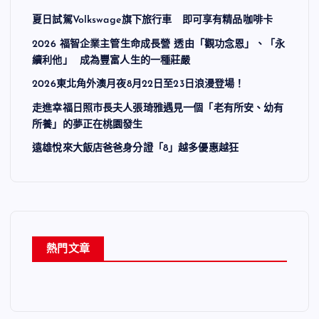
夏日試駕Volkswage旗下旅行車 即可享有精品咖啡卡
2026 福智企業主管生命成長營 透由「觀功念恩」、「永
續利他」 成為豐富人生的一種莊嚴
2026東北角外澳月夜8月22日至23日浪漫登場！
走進幸福日照市長夫人張琦雅遇見一個「老有所安、幼有
所養」的夢正在桃園發生
遠雄悅來大飯店爸爸身分證「8」越多優惠越狂
熱門文章