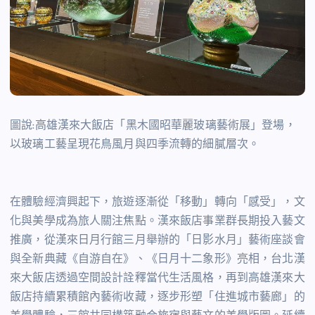
圖說:高雄漢來大飯店「黑木國昭華麗玻璃藝術展」登場，
以玻璃工藝呈現花鳥風月與四季流轉的細膩層次。
在體驗經濟興起下，旅遊逐漸從「移動」轉向「感受」，文
化與美學成為旅人關注焦點。漢來飯店事業群長期投入藝文
推廣，從漢來日月行館三月舉辦的「日影水月」藝術座談會
與全新典藏《自游自在》、《日月十二象形》亮相，台北漢
來大飯店透過空間設計詮釋當代生活風格，再到高雄漢來大
飯店持續累積館內藝術收藏，逐步形塑「住進城市藝廊」的