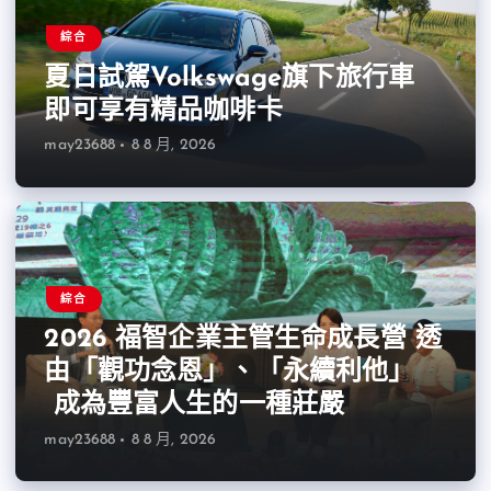
綜合
夏日試駕Volkswage旗下旅行車
即可享有精品咖啡卡
may23688
8 8 月, 2026
綜合
2026 福智企業主管生命成長營 透
由「觀功念恩」、「永續利他」
成為豐富人生的一種莊嚴
may23688
8 8 月, 2026