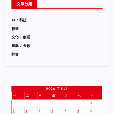
文章分類
AI / 科技
影音
文化 / 創業
產業 / 金融
綜合
2026 年 8 月
一
二
三
四
五
六
日
1
2
3
4
5
6
7
8
9