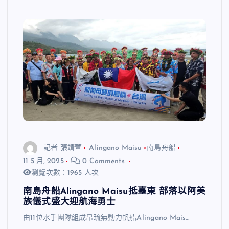
記者 張靖萱
Alingano Maisu
南島舟船
11 5 月, 2025
0 Comments
瀏覽次數：1965 人次
南島舟船Alingano Maisu抵臺東 部落以阿美
族儀式盛大迎航海勇士
由11位水手團隊組成帛琉無動力帆船Alingano Mais…