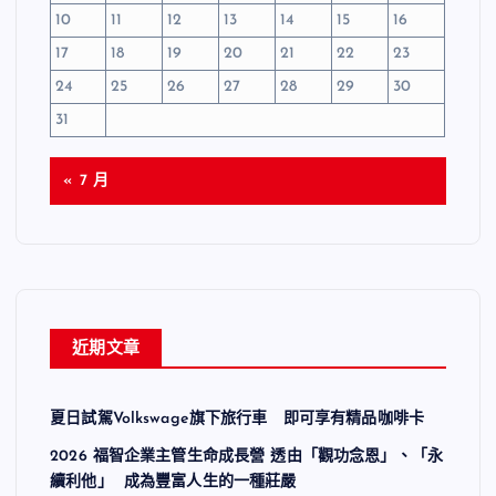
10
11
12
13
14
15
16
17
18
19
20
21
22
23
24
25
26
27
28
29
30
31
« 7 月
近期文章
夏日試駕Volkswage旗下旅行車 即可享有精品咖啡卡
2026 福智企業主管生命成長營 透由「觀功念恩」、「永
續利他」 成為豐富人生的一種莊嚴