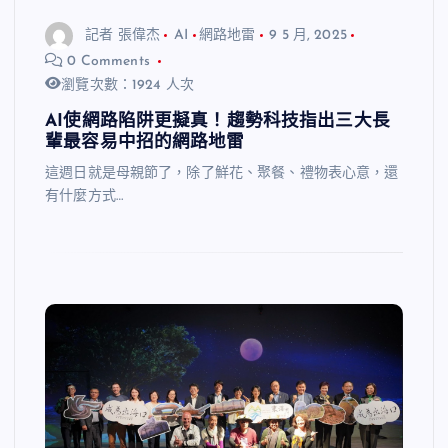
記者 張偉杰
AI
網路地雷
9 5 月, 2025
0 Comments
瀏覽次數：1924 人次
AI使網路陷阱更擬真！趨勢科技指出三大長
輩最容易中招的網路地雷
這週日就是母親節了，除了鮮花、聚餐、禮物表心意，還
有什麼方式…