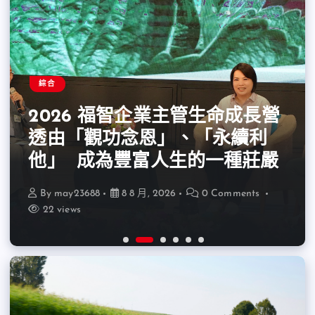
綜合
綜合
綜合
綜合
綜合
綜合
2026 福智企業主管生命成長營
走進幸福日照市長夫人張琦雅遇
夏日試駕Volkswage旗下旅行
透由「觀功念恩」、「永續利
2026東北角外澳月夜8月22日
見一個「老有所安、幼有所養」
遠雄悅來大飯店爸爸身分證
Kia 1-7月累計銷量創歷史新高
車 即可享有精品咖啡卡
他」 成為豐富人生的一種莊嚴
至23日浪漫登場！
的夢正在桃園發生
「8」越多優惠越狂
79.9萬元起*輕鬆入主
By
By
By
By
By
By
may23688
may23688
may23688
may23688
may23688
may23688
8 8 月, 2026
8 8 月, 2026
8 8 月, 2026
8 8 月, 2026
6 8 月, 2026
6 8 月, 2026
0 Comments
0 Comments
0 Comments
0 Comments
0 Comments
0 Comments
18 views
22 views
27 views
35 views
51 views
40 views