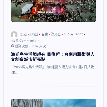
記者 張靖萱
台南
漁光島
11 5 月, 2025
0 Comments
瀏覽次數：1856 人次
漁光島生活節超夯 黃偉哲：台南用藝術與人
文創造城市新亮點
「2025漁光島生活節」由11組藝人接力演出，連2日共吸
引1…