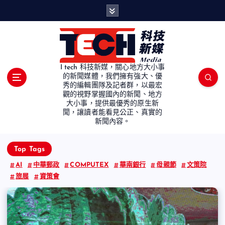
S
k
i
p
t
o
I tech 科技新媒，關心地方大小事
c
的新聞媒體，我們擁有強大、優
秀的編輯團隊及記者群，以最宏
o
觀的視野掌握國內的新聞、地方
n
大小事，提供最優秀的原生新
t
聞，讓讀者能看見公正、真實的
e
新聞內容。
n
t
Top Tags
AI
中華郵政
COMPUTEX
華南銀行
母親節
文策院
旅展
資策會