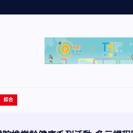
量
創
歷
綜合