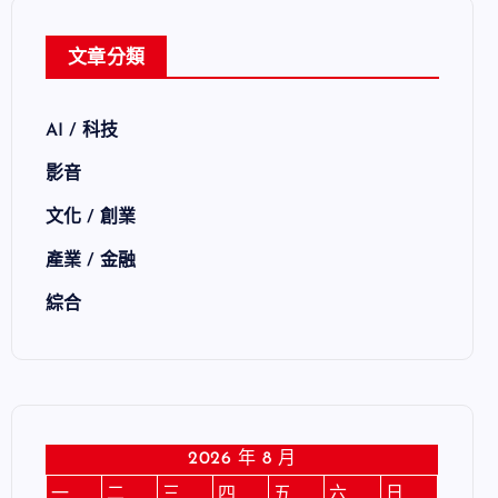
文章分類
AI / 科技
影音
文化 / 創業
產業 / 金融
綜合
2026 年 8 月
一
二
三
四
五
六
日