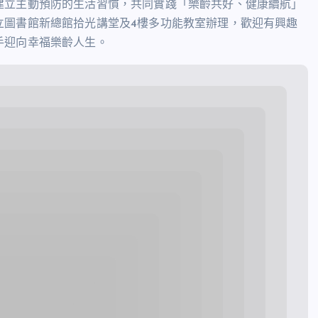
建立主動預防的生活習慣，共同實踐「樂齡共好、健康續航」
立圖書館新總館拾光講堂及
4
樓多功能教室辦理，歡迎有興趣
手迎向幸福樂齡人生。