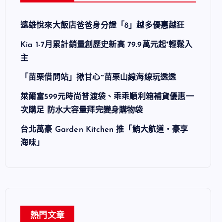
遠雄悅來大飯店爸爸身分證「8」越多優惠越狂
Kia 1-7月累計銷量創歷史新高 79.9萬元起*輕鬆入
主
「苗栗借問站」揪甘心~苗栗山線海線玩透透
萊爾富599元時尚普渡袋、乖乖順利箱補貨優惠一
次購足 防水大容量拜完變身購物袋
台北萬豪 Garden Kitchen 推「鮪大航道・豪享
海味」
熱門文章