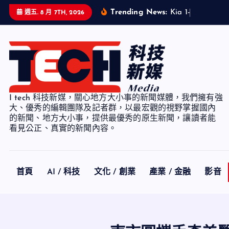
S
Trending News:
K
i
a
1
-
7
月
累
計
銷
週五. 8 月 7TH, 2026
k
i
p
t
o
c
I tech 科技新媒，關心地方大小事的新聞媒體，我們擁有強
o
大、優秀的編輯團隊及記者群，以最宏觀的視野掌握國內
n
的新聞、地方大小事，提供最優秀的原生新聞，讓讀者能
看見公正、真實的新聞內容。
t
e
n
t
首頁
AI / 科技
文化 / 創業
產業 / 金融
影音