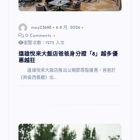
may23688
6 8 月, 2026
0 Comments
瀏覽次數：1275 人次
遠雄悅來大飯店爸爸身分證「8」越多優
惠越狂
遠雄悅來大飯店推出父親節尊寵優惠，爸爸於
《英倫西餐廳》出…