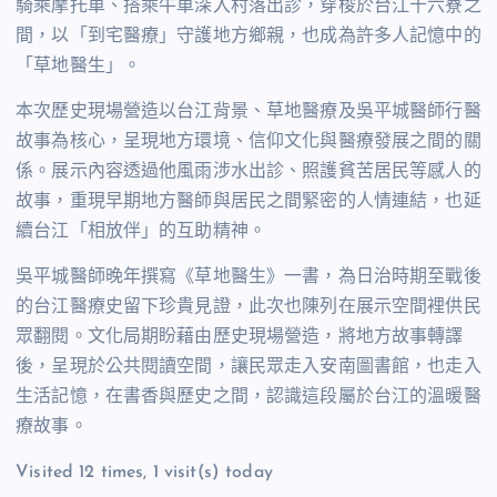
騎乘摩托車、搭乘牛車深入村落出診，穿梭於台江十六寮之
間，以「到宅醫療」守護地方鄉親，也成為許多人記憶中的
「草地醫生」。
本次歷史現場營造以台江背景、草地醫療及吳平城醫師行醫
故事為核心，呈現地方環境、信仰文化與醫療發展之間的關
係。展示內容透過他風雨涉水出診、照護貧苦居民等感人的
故事，重現早期地方醫師與居民之間緊密的人情連結，也延
續台江「相放伴」的互助精神。
吳平城醫師晚年撰寫《草地醫生》一書，為日治時期至戰後
的台江醫療史留下珍貴見證，此次也陳列在展示空間裡供民
眾翻閱。文化局期盼藉由歷史現場營造，將地方故事轉譯
後，呈現於公共閱讀空間，讓民眾走入安南圖書館，也走入
生活記憶，在書香與歷史之間，認識這段屬於台江的溫暖醫
療故事。
Visited 12 times, 1 visit(s) today