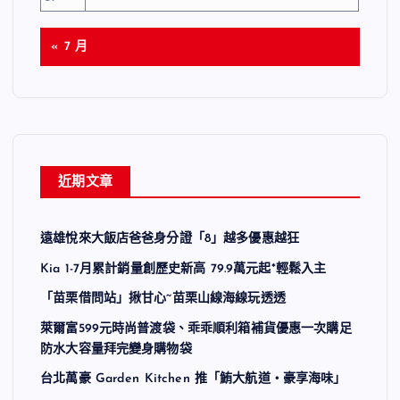
« 7 月
近期文章
遠雄悅來大飯店爸爸身分證「8」越多優惠越狂
Kia 1-7月累計銷量創歷史新高 79.9萬元起*輕鬆入主
「苗栗借問站」揪甘心~苗栗山線海線玩透透
萊爾富599元時尚普渡袋、乖乖順利箱補貨優惠一次購足
防水大容量拜完變身購物袋
台北萬豪 Garden Kitchen 推「鮪大航道・豪享海味」