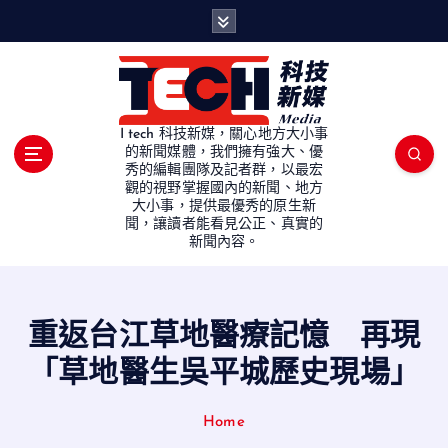
S
k
i
p
t
o
I tech 科技新媒，關心地方大小事
c
的新聞媒體，我們擁有強大、優
秀的編輯團隊及記者群，以最宏
o
觀的視野掌握國內的新聞、地方
n
大小事，提供最優秀的原生新
t
聞，讓讀者能看見公正、真實的
e
新聞內容。
n
t
重返台江草地醫療記憶 再現
「草地醫生吳平城歷史現場」
Home