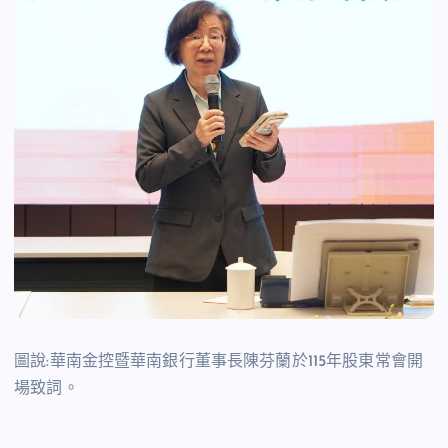
圖說:華南金控暨華南銀行董事長陳芬蘭於115年股東常會開
場致詞。