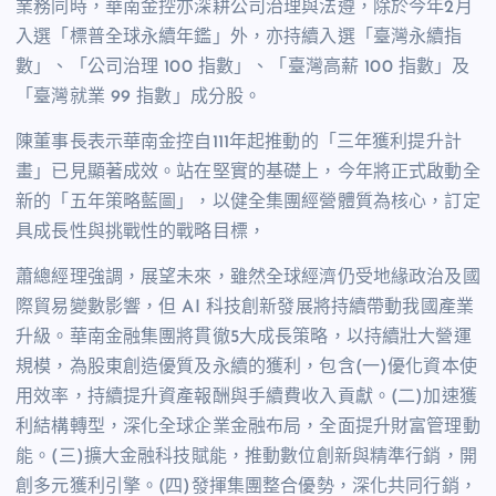
業務同時，華南金控亦深耕公司治理與法遵，除於今年2月
入選「標普全球永續年鑑」外，亦持續入選「臺灣永續指
數」、「公司治理 100 指數」、「臺灣高薪 100 指數」及
「臺灣就業 99 指數」成分股。
陳董事長表示華南金控自111年起推動的「三年獲利提升計
畫」已見顯著成效。站在堅實的基礎上，今年將正式啟動全
新的「五年策略藍圖」，以健全集團經營體質為核心，訂定
具成長性與挑戰性的戰略目標，
蕭總經理強調，展望未來，雖然全球經濟仍受地緣政治及國
際貿易變數影響，但 AI 科技創新發展將持續帶動我國產業
升級。華南金融集團將貫徹5大成長策略，以持續壯大營運
規模，為股東創造優質及永續的獲利，包含(一)優化資本使
用效率，持續提升資產報酬與手續費收入貢獻。(二)加速獲
利結構轉型，深化全球企業金融布局，全面提升財富管理動
能。(三)擴大金融科技賦能，推動數位創新與精準行銷，開
創多元獲利引擎。(四)發揮集團整合優勢，深化共同行銷，