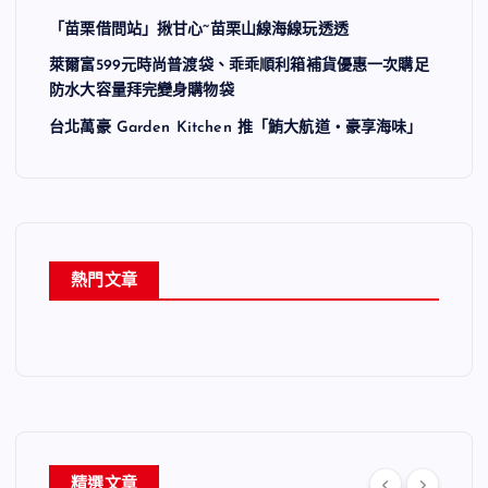
「苗栗借問站」揪甘心~苗栗山線海線玩透透
萊爾富599元時尚普渡袋、乖乖順利箱補貨優惠一次購足
防水大容量拜完變身購物袋
台北萬豪 Garden Kitchen 推「鮪大航道・豪享海味」
熱門文章
精選文章