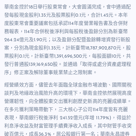
華南金控於18日舉行股東常會，大會圓滿完成，會中通過配
發每股現金股利1.35元及股票股利0.1元，合計1.45元。本年
度股東常會重要議案包括承認114年度營業報告書及合併財
務報表，114年合併稅後淨利與每股稅後盈餘分別為新臺幣
264.24億元及1.90元；以及盈餘分配暨盈餘轉增資發行新股
案，分別為現金股利1.35元，計新臺幣18,787,902,870元，股
票股利0.1元，計新臺幣1,391,696,500元，每股面額10元，共
發行普通股139,169,650股。並通過「取得或處分資產處理程
序」修正案及解除董事競業禁止之限制案。
經營績效方面，儘管去年面臨全球金融市場波動、國際關稅
談判及地緣政治風險升高的環境下，華南金控依然展現高度
營運韌性，向全體股東交出獲利創歷史新高的亮麗成績單。
在多元獲利策略帶動下，三大核心子公司114年度皆有亮麗
表現，華南銀行稅後淨利 241.52億元(年增 11.79%)，得益於
利息淨收益及財富管理手續費淨收入成長，其中財管手收突
破百億元，成長36.3%，居公股銀行第一名；華南永昌證券