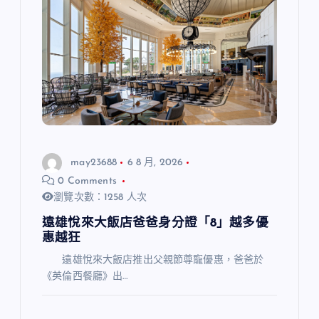
may23688
6 8 月, 2026
0 Comments
瀏覽次數：1258 人次
遠雄悅來大飯店爸爸身分證「8」越多優
惠越狂
遠雄悅來大飯店推出父親節尊寵優惠，爸爸於
《英倫西餐廳》出…