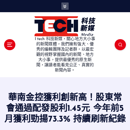
S
k
i
p
t
o
I tech 科技新媒，關心地方大小事
c
的新聞媒體，我們擁有強大、優
秀的編輯團隊及記者群，以最宏
o
觀的視野掌握國內的新聞、地方
n
大小事，提供最優秀的原生新
t
聞，讓讀者能看見公正、真實的
e
新聞內容。
n
t
華南金控獲利創新高！股東常
會通過配發股利1.45元 今年前5
月獲利勁揚73.3% 持續刷新紀錄