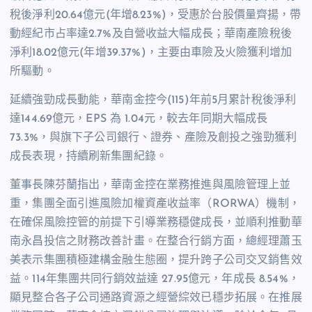
稅後淨利20.64億元(年增8.23%)，受惠於台股價量齊揚，帶
動經紀市占率達2.7%及自營收益大幅成長；華南產險稅後
淨利18.02億元(年增39.37%)，主要由車險及火險獲利增加
所驅動。
延續強勁成長動能，華南金控今(115)年前5月累計稅後淨利
達144.69億元，EPS 為 1.04元，較去年同期大幅成長
73.3%，與旗下子公司銀行、證券、產險及創投之強勁獲利
成長表現，持續刷新集團紀錄。
董事長陳芬蘭指出，華南金控在業務推進與風險管理上並
重，集團全面引進風險加權資產收益率（RORWA）機制，
在確保風險控管的前提下引導業務穩健成長，並順利推動華
南永昌投信之財務改善計畫。在整合行銷方面，總經理蕭玉
美表示集團積極建構金融生態圈，提升跨子公司交叉銷售效
益。114年集團共同行銷效益達 27.95億元，年成長 8.54%，
顯見整合各子公司通路資源之經營綜效已穩步拓展。在推展