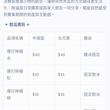
消費與應援小物的結合，讓參與世界盃的方式變得更生活
化，無論是日常購買或與家人朋友一同分享，都能自然感受
到賽事期間的熱度與互動感。
✦ 飲品資訊 ✦
品項名稱
中南區
北花東
備註
爆打檸檬
$40
$40
糖冰固定
水
爆打檸檬
$55
$55
固定微冰
紅
爆打檸檬
$55
$55
固定微冰
綠