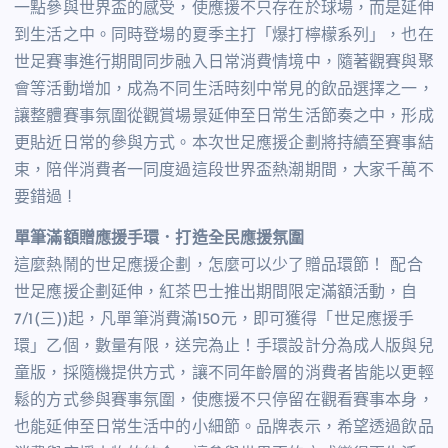
一點參與世界盃的感受，使應援不只存在於球場，而是延伸
到生活之中。
同時登場的夏季主打「爆打檸檬系列」，也在
世足賽事進行期間同步融入日常消費情境中，隨著觀賽與聚
會等活動增加，成為不同生活時刻中常見的飲品選擇之一，
讓整體賽事氛圍從觀賞場景延伸至日常生活節奏之中，形成
更貼近日常的參與方式。
本次世足應援企劃將持續至賽事結
束，陪伴消費者一同度過這段世界盃熱潮期間，大家千萬不
要錯過 !
單筆滿額贈應援手環．打造全民應援氛圍
這麼熱鬧的世足應援企劃，怎麼可以少了贈品環節！ 配合
世足應援企劃延伸，紅茶巴士推出期間限定滿額活動，自
7/1(三))起，凡單筆消費滿150元，即可獲得「世足應援手
環」乙個，數量有限，送完為止！
手環設計分為成人版與兒
童版，採隨機提供方式，讓不同年齡層的消費者皆能以更輕
鬆的方式參與賽事氛圍，使應援不只停留在觀看賽事本身，
也能延伸至日常生活中的小細節。品牌表示，希望透過飲品