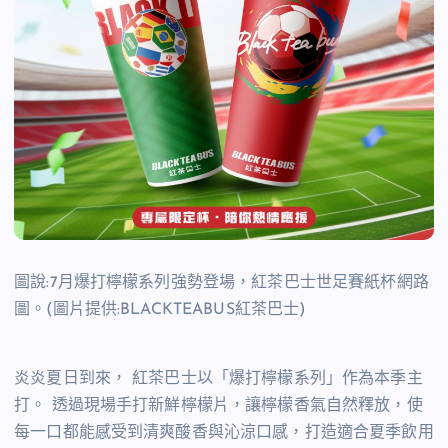
圖說:7月爆打檸檬系列強勢登場，紅茶巴士世足賽紙杯網路
圖。(圖片提供:BLACKTEABUS紅茶巴士)
炎炎夏日到來， 紅茶巴士以「爆打檸檬系列」作為本季主
打。 透過現場手打新鮮檸檬片，讓檸檬香氣自然釋放，使
每一口都能感受到清爽酸香與沁涼口感，打造適合夏季飲用