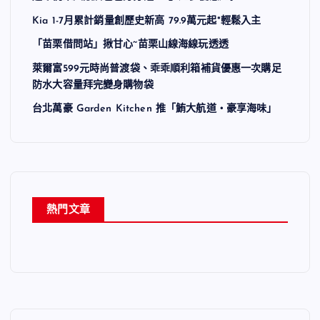
Kia 1-7月累計銷量創歷史新高 79.9萬元起*輕鬆入主
「苗栗借問站」揪甘心~苗栗山線海線玩透透
萊爾富599元時尚普渡袋、乖乖順利箱補貨優惠一次購足
防水大容量拜完變身購物袋
台北萬豪 Garden Kitchen 推「鮪大航道・豪享海味」
熱門文章