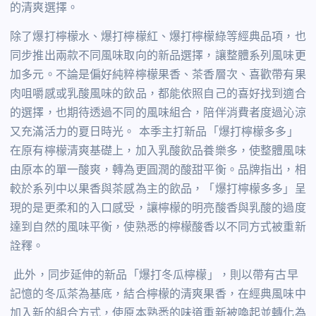
的清爽選擇。
除了爆打檸檬水、爆打檸檬紅、爆打檸檬綠等經典品項，也
同步推出兩款不同風味取向的新品選擇，讓整體系列風味更
加多元。不論是偏好純粹檸檬果香、茶香層次、喜歡帶有果
肉咀嚼感或乳酸風味的飲品，都能依照自己的喜好找到適合
的選擇，也期待透過不同的風味組合，陪伴消費者度過沁涼
又充滿活力的夏日時光。
本季主打新品「爆打檸檬多多」
在原有檸檬清爽基礎上，加入乳酸飲品養樂多，使整體風味
由原本的單一酸爽，轉為更圓潤的酸甜平衡。品牌指出，相
較於系列中以果香與茶感為主的飲品，「爆打檸檬多多」呈
現的是更柔和的入口感受，讓檸檬的明亮酸香與乳酸的過度
達到自然的風味平衡，使熟悉的檸檬酸香以不同方式被重新
詮釋。
此外，同步延伸的新品「爆打冬瓜檸檬」，則以帶有古早
記憶的冬瓜茶為基底，結合檸檬的清爽果香，在經典風味中
加入新的組合方式，使原本熟悉的味道重新被喚起並轉化為