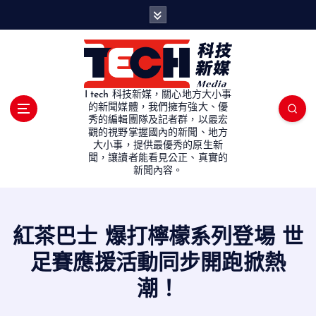
S
k
i
p
t
o
I tech 科技新媒，關心地方大小事
c
的新聞媒體，我們擁有強大、優
秀的編輯團隊及記者群，以最宏
o
觀的視野掌握國內的新聞、地方
n
大小事，提供最優秀的原生新
t
聞，讓讀者能看見公正、真實的
e
新聞內容。
n
t
紅茶巴士 爆打檸檬系列登場 世
足賽應援活動同步開跑掀熱
潮！