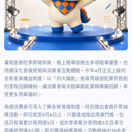
暑假旅遊旺季即將到來，格上租車除推出多項租車優惠，也
持續深化會員經營與消費者互動體驗。今年
4
月正式上線的
全新會員權益制度，以「四大鑰匙」會員等級搭配業界首創
的里程回饋機制，讓消費者每次租車都能累積專屬回饋，享
受更多用車福利。
為使消費者可深入了解全新會員制度，特別推出會員升等抽
獎活動。即日起至
9
月
6
日止，只要達成指定用車門檻，包
括日租車累計租用達
2
日，或共享車累計使用達
3
次且單次
用車時間達
5
小時，即可獲得抽獎資格。活動將抽出
30
名金