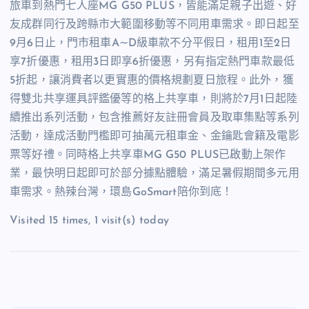
旅車到熱門七人座
MG G50 PLUS
，皆能滿足親子出遊、好
友成群同行及跨縣市大範圍移動等不同用車需求。即日起至
9
月
6
日止，門市租車
A
∼
D
級車款不分平假日，租用
1
至
2
日
享
7
折優惠，租用
3
日即享
6
折優惠，另有指定熱門車款最低
5
折起，讓消費者以更實惠的價格規劃夏日旅程。此外，獲
得雙北共享運具評鑑優等的格上共享車，則將於
7
月
1
日起陸
續推出系列活動，包含推薦好友註冊會員及取車集點等系列
活動，達成活動門檻即可抽萬元租車金、金鑰匙會籍及電影
票等好禮。同時格上共享車
MG G50 PLUS
已啟動上架作
業，最快明日起即可於部分據點體驗，滿足暑假期間多元用
車需求。熱辣台灣，環島
GoSmart
陪你到底！
Visited 15 times, 1 visit(s) today