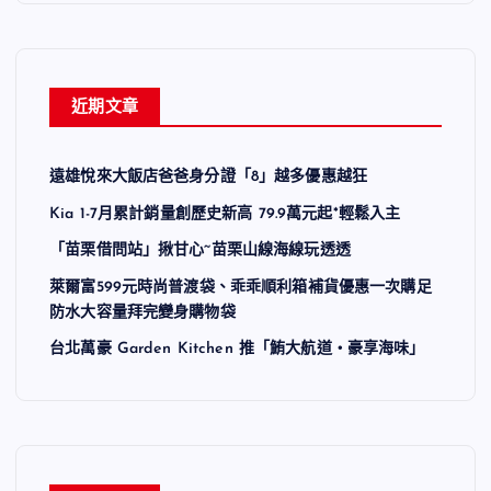
近期文章
遠雄悅來大飯店爸爸身分證「8」越多優惠越狂
Kia 1-7月累計銷量創歷史新高 79.9萬元起*輕鬆入主
「苗栗借問站」揪甘心~苗栗山線海線玩透透
萊爾富599元時尚普渡袋、乖乖順利箱補貨優惠一次購足
防水大容量拜完變身購物袋
台北萬豪 Garden Kitchen 推「鮪大航道・豪享海味」