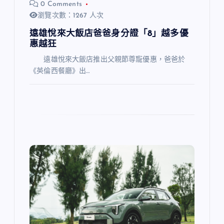
0 Comments
瀏覽次數：1267 人次
遠雄悅來大飯店爸爸身分證「8」越多優
惠越狂
遠雄悅來大飯店推出父親節尊寵優惠，爸爸於
《英倫西餐廳》出…