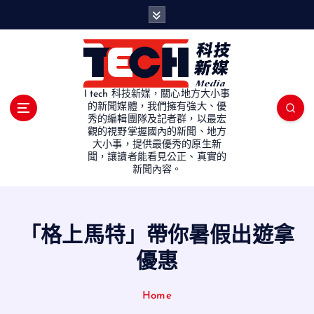
S
k
i
p
t
o
I tech 科技新媒，關心地方大小事
c
的新聞媒體，我們擁有強大、優
秀的編輯團隊及記者群，以最宏
o
觀的視野掌握國內的新聞、地方
n
大小事，提供最優秀的原生新
t
聞，讓讀者能看見公正、真實的
e
新聞內容。
n
t
「格上馬特」帶你暑假出遊拿
優惠
Home