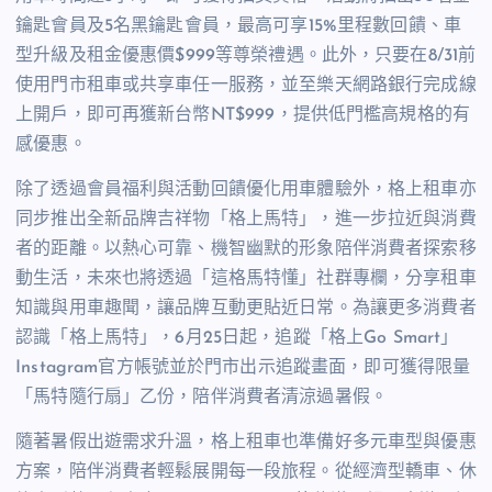
鑰匙會員及
5
名黑鑰匙會員，最高可享
15%
里程數回饋、車
型升級及租金優惠價
$999
等尊榮禮遇。此外，只要在
8/31
前
使用門市租車或共享車任一服務，並至樂天網路銀行完成線
上開戶，即可再獲新台幣
NT$999
，提供低門檻高規格的有
感優惠。
除了透過會員福利與活動回饋優化用車體驗外，格上租車亦
同步推出全新品牌吉祥物「格上馬特」，進一步拉近與消費
者的距離。以熱心可靠、機智幽默的形象陪伴消費者探索移
動生活，未來也將透過「這格馬特懂」社群專欄，分享租車
知識與用車趣聞，讓品牌互動更貼近日常。為讓更多消費者
認識「格上馬特」，
6
月
25
日起，追蹤「格上
Go Smart
」
Instagram
官方帳號並於門市出示追蹤畫面，即可獲得限量
「馬特隨行扇」乙份，陪伴消費者清涼過暑假。
隨著暑假出遊需求升溫，格上租車也準備好多元車型與優惠
方案，陪伴消費者輕鬆展開每一段旅程。從經濟型轎車、休