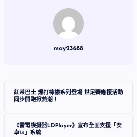
may23688
文
紅茶巴士 爆打檸檬系列登場 世足賽應援活動
章
同步開跑掀熱潮！
導
《雷電模擬器LDPlayer》宣布全面支援「安
覽
卓14」系統