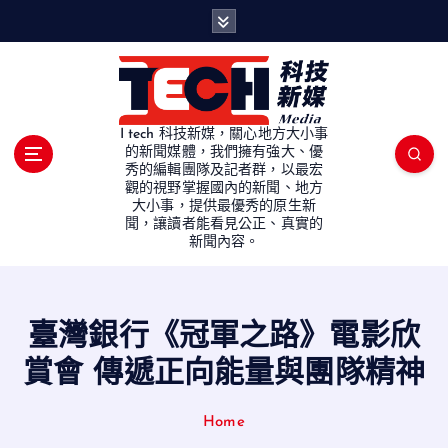
S
k
i
p
t
o
I tech 科技新媒，關心地方大小事
c
的新聞媒體，我們擁有強大、優
秀的編輯團隊及記者群，以最宏
o
觀的視野掌握國內的新聞、地方
n
大小事，提供最優秀的原生新
t
聞，讓讀者能看見公正、真實的
e
新聞內容。
n
t
臺灣銀行《冠軍之路》電影欣
賞會 傳遞正向能量與團隊精神
Home