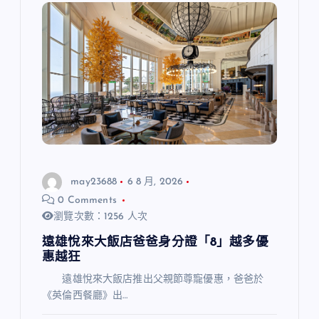
may23688
6 8 月, 2026
0 Comments
瀏覽次數：1256 人次
遠雄悅來大飯店爸爸身分證「8」越多優
惠越狂
遠雄悅來大飯店推出父親節尊寵優惠，爸爸於
《英倫西餐廳》出…