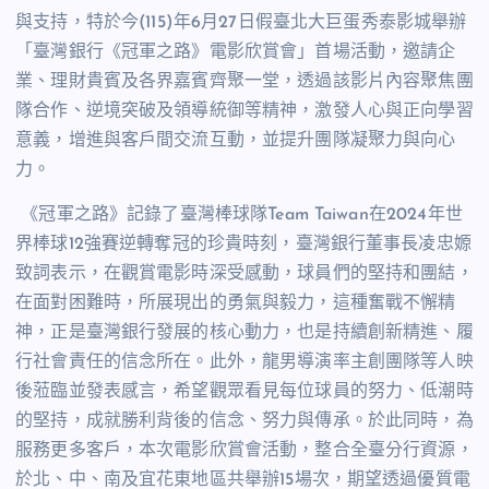
與支持，特於今
(115)
年
6
月
27
日假臺北大巨蛋秀泰影城舉辦
「臺灣銀行《冠軍之路》電影欣賞會」首場活動，邀請企
業、理財貴賓及各界嘉賓齊聚一堂，透過該影片內容聚焦團
隊合作、逆境突破及領導統御等精神，激發人心與正向學習
意義，增進與客戶間交流互動，並提升團隊凝聚力與向心
力。
《冠軍之路》記錄了臺灣棒球隊
Team Taiwan
在
2024
年世
界棒球
12
強賽逆轉奪冠的珍貴時刻，臺灣銀行董事長凌忠嫄
致詞表示，在觀賞電影時深受感動，球員們的堅持和團結，
在面對困難時，所展現出的勇氣與毅力，這種奮戰不懈精
神，正是臺灣銀行發展的核心動力，也是持續創新精進、履
行社會責任的信念所在。此外，龍男導演率主創團隊等人映
後蒞臨並發表感言，希望觀眾看見每位球員的努力、低潮時
的堅持，成就勝利背後的信念、努力與傳承。於此同時，為
服務更多客戶，本次電影欣賞會活動，整合全臺分行資源，
於北、中、南及宜花東地區共舉辦
15
場次，期望透過優質電