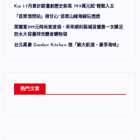
Kia 1-7月累計銷量創歷史新高 79.9萬元起*輕鬆入主
「苗栗借問站」揪甘心~苗栗山線海線玩透透
萊爾富599元時尚普渡袋、乖乖順利箱補貨優惠一次購足
防水大容量拜完變身購物袋
台北萬豪 Garden Kitchen 推「鮪大航道・豪享海味」
熱門文章