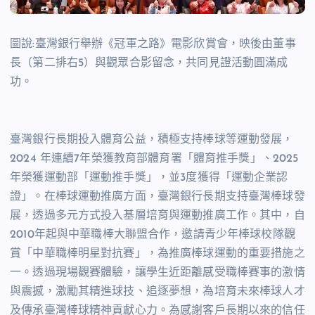
圖說:臺灣銀行舉辦《冠軍之路》電影欣賞會，映後由董事
長（第二排右5）與觀眾合影留念，共同見證活動圓滿成
功。
臺灣銀行長期投入體育公益，積極支持棒球等運動發展，
2024
年連續
7
年榮獲教育部體育署「體育推手獎」、
2025
年榮獲運動部「運動推手獎」，並
3
度獲得「運動企業認
證」。在棒球運動推廣方面，臺灣銀行長期支持臺灣棒球發
展，透過多元方式投入基層培育與運動推廣工作。其中，自
2010
年起與中華職棒大聯盟合作，邀請青少年棒球校隊觀
賞「中華職棒明星對抗賽」，為推廣棒球運動的重要措施之
一。透過現場觀賽體驗，讓學生近距離感受職棒賽事的激情
與震撼，激勵其精進球技、追逐夢想，為培育未來棒球人才
及傳承臺灣棒球精神貢獻心力。為感謝客戶長期以來的信任