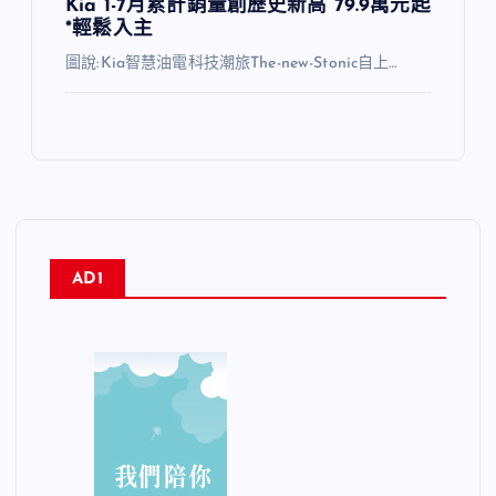
Kia 1-7月累計銷量創歷史新高 79.9萬元起
*輕鬆入主
圖說:Kia智慧油電科技潮旅The-new-Stonic自上…
AD1