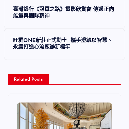
文
臺灣銀行《冠軍之路》電影欣賞會 傳遞正向
章
能量與團隊精神
導
旺群ONE新莊正式動土 攜手澄毓以智慧、
覽
永續打造心流廠辦新標竿
Related Posts