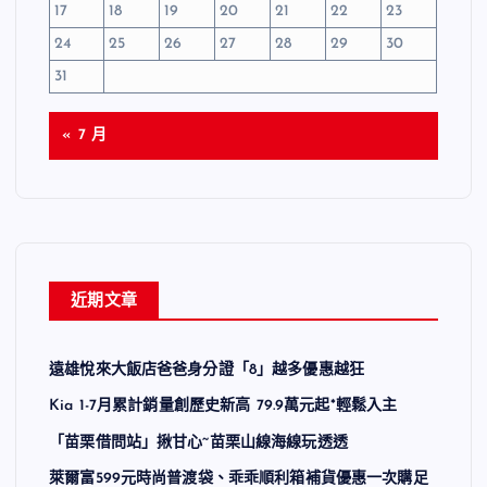
17
18
19
20
21
22
23
24
25
26
27
28
29
30
31
« 7 月
近期文章
遠雄悅來大飯店爸爸身分證「8」越多優惠越狂
Kia 1-7月累計銷量創歷史新高 79.9萬元起*輕鬆入主
「苗栗借問站」揪甘心~苗栗山線海線玩透透
萊爾富599元時尚普渡袋、乖乖順利箱補貨優惠一次購足