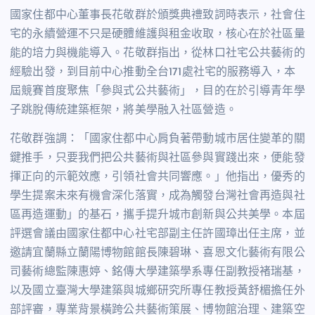
國家住都中心董事長花敬群於頒獎典禮致詞時表示，社會住
宅的永續營運不只是硬體維護與租金收取，核心在於社區量
能的培力與機能導入。花敬群指出，從林口社宅公共藝術的
經驗出發，到目前中心推動全台
171
處社宅的服務導入，本
屆競賽首度聚焦「參與式公共藝術」，目的在於引導青年學
子跳脫傳統建築框架，將美學融入社區營造。
花敬群強調：「國家住都中心肩負著帶動城市居住變革的關
鍵推手，只要我們把公共藝術與社區參與實踐出來，便能發
揮正向的示範效應，引領社會共同響應。」他指出，優秀的
學生提案未來有機會深化落實，成為觸發台灣社會再造與社
區再造運動」的基石，攜手提升城市創新與公共美學。
本屆
評選會議由國家住都中心社宅部副主任許國璋出任主席，並
邀請宜蘭縣立蘭陽博物館館長陳碧琳、喜恩文化藝術有限公
司藝術總監陳惠婷、銘傳大學建築學系專任副教授褚瑞基，
以及國立臺灣大學建築與城鄉研究所專任教授黃舒楣擔任外
部評審，專業背景橫跨公共藝術策展、博物館治理、建築空