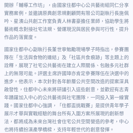
開辦「輔導工作坊」，由國家住都中心公共藝術組同仁分享
實務案例，並邀請原典創思規劃顧問有限公司副執行長施佩
吟、星濱山共創工作室負責人林書豪擔任業師，協助學生將
藝術概念對接社宅法規、營運現況與居民參與可行性，提升
作品的落實度。
國家住都中心副執行長董世寧勉勵現場學子時指出，參賽團
隊在「生活與食物的連結」及「社區共食痕跡」等主題上的
詮釋，展現了社宅公共藝術在建立人際關係、包融多元社群
上的無限可能。
評選主席許國璋亦肯定參賽隊伍在決選中的
進步。他表示，本次針對各年齡層公共空間改造的提案深具
啟發性，住都中心未來將研議引入這些創意，並歡迎有志青
年踴躍加入中心的公共藝術與社宅團隊，一同投入第一線實
踐。
國家住都中心強調，「住都盃挑戰賽」是提供青年學子
展示才華與實戰經驗的舞台所有入圍方案所展現的創新想
法，都將成為未來台灣社會住宅公共空間營造的參考，中心
也將持續扮演產學橋樑，支持年輕世代的創意發揮。