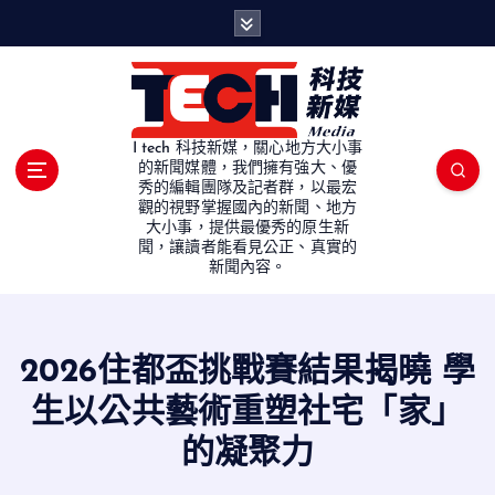
S
k
i
p
t
o
I tech 科技新媒，關心地方大小事
c
的新聞媒體，我們擁有強大、優
秀的編輯團隊及記者群，以最宏
o
觀的視野掌握國內的新聞、地方
n
大小事，提供最優秀的原生新
t
聞，讓讀者能看見公正、真實的
e
新聞內容。
n
t
2026住都盃挑戰賽結果揭曉 學
生以公共藝術重塑社宅「家」
的凝聚力