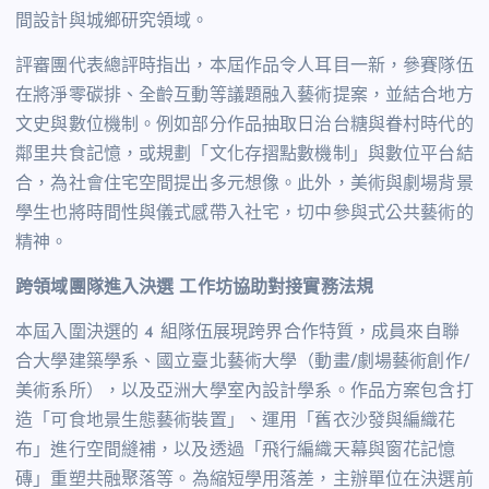
間設計與城鄉研究領域。
評審團代表總評時指出，本屆作品令人耳目一新，參賽隊伍
在將淨零碳排、全齡互動等議題融入藝術提案，並結合地方
文史與數位機制。例如部分作品抽取日治台糖與眷村時代的
鄰里共食記憶，或規劃「文化存摺點數機制」與數位平台結
合，為社會住宅空間提出多元想像。此外，美術與劇場背景
學生也將時間性與儀式感帶入社宅，切中參與式公共藝術的
精神。
跨領域團隊進入決選 工作坊協助對接實務法規
本屆入圍決選的
4
組隊伍展現跨界合作特質，成員來自聯
合大學建築學系、國立臺北藝術大學（動畫∕劇場藝術創作∕
美術系所），以及亞洲大學室內設計學系。作品方案包含打
造「可食地景生態藝術裝置」、運用「舊衣沙發與編織花
布」進行空間縫補，以及透過「飛行編織天幕與窗花記憶
磚」重塑共融聚落等。
為縮短學用落差，主辦單位在決選前