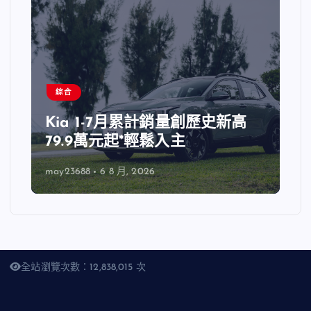
綜合
Kia 1-7月累計銷量創歷史新高
79.9萬元起*輕鬆入主
may23688
6 8 月, 2026
全站瀏覽次數：12,838,015 次