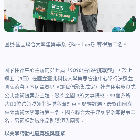
圖說:國立聯合大學建築學系《Be‧Leaf》奪得第二名
。
國家住都中心主辦的第七屆「
2026
住都盃挑戰賽」，於上
週五（
3
日）在國立臺北科技大學集思會議中心舉行決選並
圓滿落幕。本屆競賽以《讓我們聚集成家》社會住宅參與式
公共藝術提案為主題，吸引全國
19
所大專院校、
29
個系所
共
133
位跨領域師生組隊激盪創意。歷經評選，最終由國立
臺北藝術大學奪得第一名，國立聯合大學建築學系奪得第二
名，另兩組跨域作品則獲頒入圍獎。
以美學帶動社區再造與凝聚