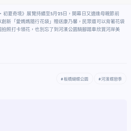
・初夏奇境》展覽持續至5月25日，開幕日又適逢母親節前
以創新「愛媽媽隨行花袋」贈送康乃馨，民眾還可以背著花袋
園拍照打卡領花，也別忘了到河濱公園騎腳踏車欣賞河岸美
板橋蝴蝶公園
河濱蝶戀季