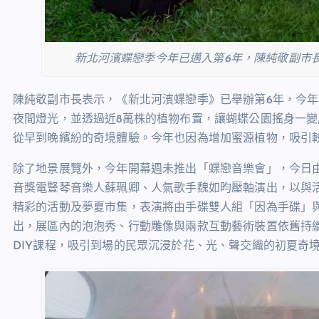
新北河濱蝶戀季今年已邁入第6年，陳純敬副市長
陳純敬副市長表示，《新北河濱蝶戀季》已舉辦第6年，今
夜間燈光，並透過近8萬株的植物布置，讓蝴蝶公園搖身一
從早到晚繽紛的奇境體驗。今年也因為增加蜜源植物，吸引
除了地景展覽外，今年開幕週未推出「蝶戀音樂會」，今日
音獎電豎琴音樂人蘇珮卿、人氣歌手魏如昀壓軸演出，以與活動
精彩的活動及夢夏市集，表演將由手碟雙人組「因為手碟」與
出，展區內的泡泡秀、行動雕像與兩款互動藝術裝置依舊持
DIY課程，吸引到場的民眾沉浸於花、光、聲交織的初夏奇