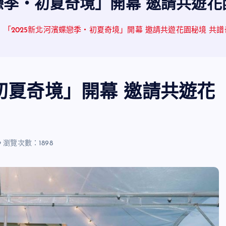
蝶戀季・初夏奇境」開幕 邀請共遊花
「2025新北河濱蝶戀季・初夏奇境」開幕 邀請共遊花園秘境 共
初夏奇境」開幕 邀請共遊花
瀏覽次數：1898