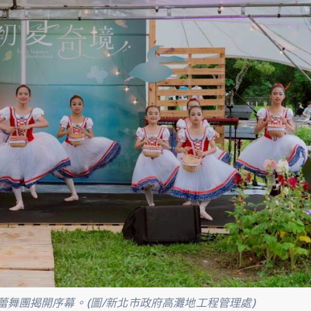
蕾舞團揭開序幕。(圖/新北市政府高灘地工程管理處)