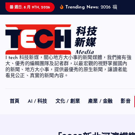
S
Trending News:
2
0
2
6
福
智
企
業
週日. 8 月 9TH, 2026
k
i
p
t
o
c
I tech 科技新媒，關心地方大小事的新聞媒體，我們擁有強
o
大、優秀的編輯團隊及記者群，以最宏觀的視野掌握國內
n
的新聞、地方大小事，提供最優秀的原生新聞，讓讀者能
看見公正、真實的新聞內容。
t
e
n
t
首頁
AI / 科技
文化 / 創業
產業 / 金融
影音