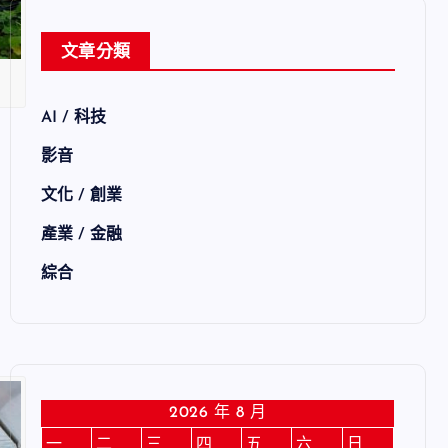
文章分類
AI / 科技
影音
文化 / 創業
產業 / 金融
綜合
2026 年 8 月
一
二
三
四
五
六
日