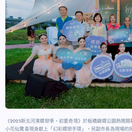
《2025新北河濱蝶戀季・初夏奇境》於板橋蝴蝶公園熱鬧
小花仙驚喜現身獻上「幻彩蝶戀手環」，另副市長為現場的