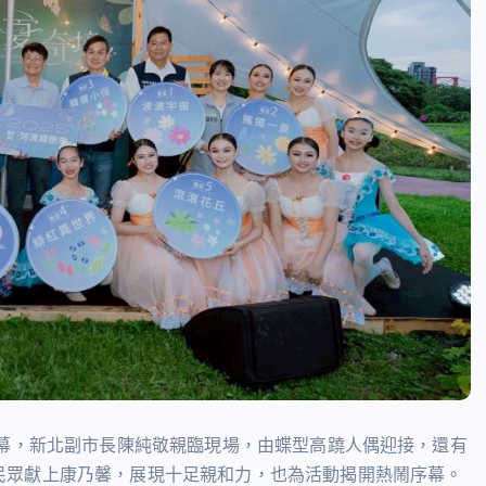
開幕，新北副市長陳純敬親臨現場，由蝶型高蹺人偶迎接，還有
民眾獻上康乃馨，展現十足親和力，也為活動揭開熱鬧序幕。