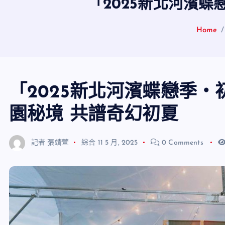
「2025新北河濱
Home
「2025新北河濱蝶戀季・
園秘境 共譜奇幻初夏
記者 張靖萱
綜合
11 5 月, 2025
0 Comments