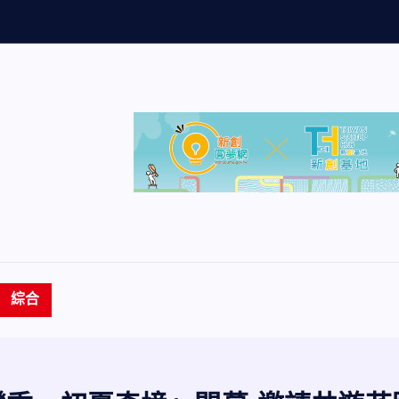
主
管
生
命
成
長
營
綜合