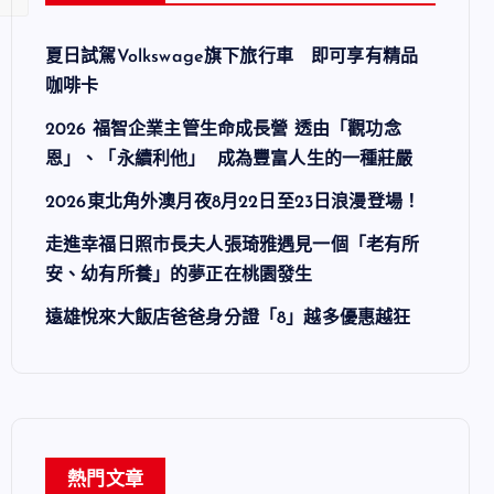
夏日試駕Volkswage旗下旅行車 即可享有精品
咖啡卡
2026 福智企業主管生命成長營 透由「觀功念
恩」、「永續利他」 成為豐富人生的一種莊嚴
2026東北角外澳月夜8月22日至23日浪漫登場！
走進幸福日照市長夫人張琦雅遇見一個「老有所
安、幼有所養」的夢正在桃園發生
遠雄悅來大飯店爸爸身分證「8」越多優惠越狂
熱門文章