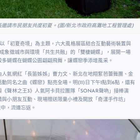
邀請市民朋友共度初夏。(圖/新北市政府高灘地工程管理處)
年以「初夏奇境」為主題，六大風格展區結合互動藝術裝置與
變成象徵城市與環境「共生共融」的「雙棲蝴蝶」，展開一場
較多蝴蝶在蝴蝶公園翩翩飛舞，讓蝶戀季添增風采。
由人氣網紅「長笛姊姊」曹力文、新北在地翔絮芭蕾舞團、金
同名之曲《蝶戀》點亮全場。明(11)日下午1點到6點，還有
《聲林之王3》人氣阿卡貝拉團隊「SONAR聲吶」接棒演
續與小朋友互動、現場贈送限量小禮及開放「奇漾手作坊」
境中，流連忘返。