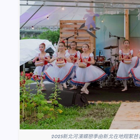
2025新北河濱蝶戀季由新北在地翔絮芭