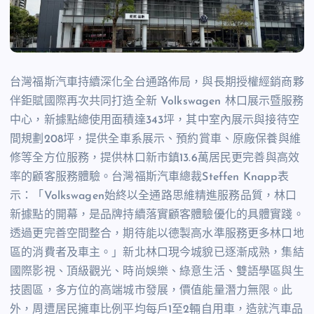
台灣福斯汽車持續深化全台通路佈局，與長期授權經銷商夥
伴鉅賦國際再次共同打造全新 Volkswagen 林口展示暨服務
中心，新據點總使用面積達343坪，其中室內展示與接待空
間規劃208坪，提供全車系展示、預約賞車、原廠保養與維
修等全方位服務，提供林口新市鎮13.6萬居民更完善與高效
率的顧客服務體驗。台灣福斯汽車總裁Steffen Knapp表
示：「Volkswagen始終以全通路思維精進服務品質，林口
新據點的開幕，是品牌持續落實顧客體驗優化的具體實踐。
透過更完善空間整合，期待能以德製高水準服務更多林口地
區的消費者及車主。」新北林口現今城貌已逐漸成熟，集結
國際影視、頂級觀光、時尚娛樂、綠意生活、雙語學區與生
技園區，多方位的高端城市發展，價值能量潛力無限。此
外，周遭居民擁車比例平均每戶1至2輛自用車，造就汽車品