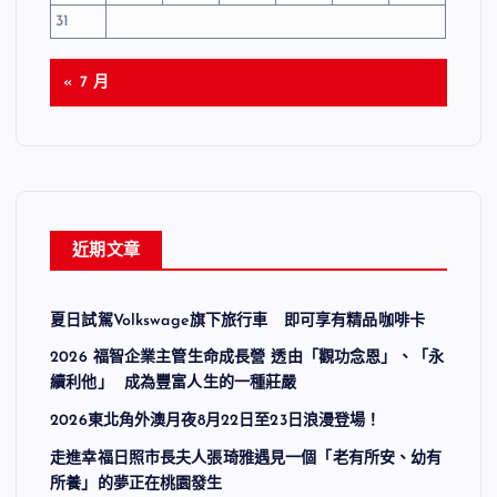
31
« 7 月
近期文章
夏日試駕Volkswage旗下旅行車 即可享有精品咖啡卡
2026 福智企業主管生命成長營 透由「觀功念恩」、「永
續利他」 成為豐富人生的一種莊嚴
2026東北角外澳月夜8月22日至23日浪漫登場！
走進幸福日照市長夫人張琦雅遇見一個「老有所安、幼有
所養」的夢正在桃園發生