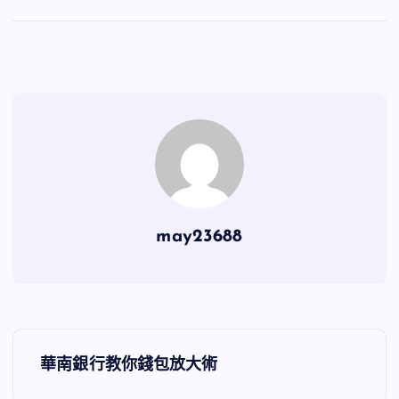
may23688
文
華南銀行教你錢包放大術
章