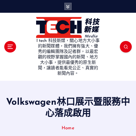
S
k
i
p
t
o
I tech 科技新媒，關心地方大小事
c
的新聞媒體，我們擁有強大、優
秀的編輯團隊及記者群，以最宏
o
觀的視野掌握國內的新聞、地方
n
大小事，提供最優秀的原生新
t
聞，讓讀者能看見公正、真實的
e
新聞內容。
n
t
Volkswagen林口展示暨服務中
心落成啟用
Home