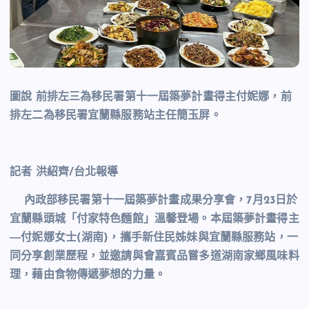
圖說 前排左三為移民署第十一屆築夢計畫得主付妮娜，前
排左二為移民署宜蘭縣服務站主任簡玉屏。
記者 洪紹齊/台北報導
內政部移民署第十一屆築夢計畫成果分享會，7月23日於
宜蘭縣頭城「付家特色麵館」溫馨登場。本屆築夢計畫得主
―付妮娜女士(湖南)，攜手新住民姊妹與宜蘭縣服務站，一
同分享創業歷程，並邀請與會嘉賓品嘗多道湖南家鄉風味料
理，藉由食物傳遞夢想的力量。