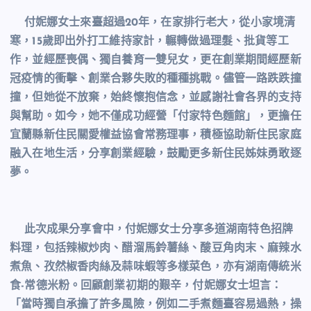
付妮娜女士來臺超過20年，在家排行老大，從小家境清
寒，15歲即出外打工維持家計，輾轉做過理髮、批貨等工
作，並經歷喪偶、獨自養育一雙兒女，更在創業期間經歷新
冠疫情的衝擊、創業合夥失敗的種種挑戰。儘管一路跌跌撞
撞，但她從不放棄，始終懷抱信念，並感謝社會各界的支持
與幫助。如今，她不僅成功經營「付家特色麵館」，更擔任
宜蘭縣新住民關愛權益協會常務理事，積極協助新住民家庭
融入在地生活，分享創業經驗，鼓勵更多新住民姊妹勇敢逐
夢。
此次成果分享會中，付妮娜女士分享多道湖南特色招牌
料理，包括辣椒炒肉、醋溜馬鈴薯絲、酸豆角肉末、麻辣水
煮魚、孜然椒香肉絲及蒜味蝦等多樣菜色，亦有湖南傳統米
食-常德米粉。回顧創業初期的艱辛，付妮娜女士坦言：
「當時獨自承擔了許多風險，例如二手煮麵臺容易過熱，操