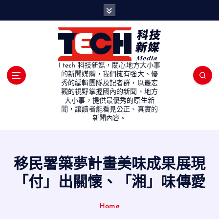
S
k
i
p
t
o
I tech 科技新媒，關心地方大小事
c
的新聞媒體，我們擁有強大、優
秀的編輯團隊及記者群，以最宏
o
觀的視野掌握國內的新聞、地方
n
大小事，提供最優秀的原生新
t
聞，讓讀者能看見公正、真實的
e
新聞內容。
n
t
移民署築夢計畫美味成果展現
「付」出關懷、「湘」味傳愛
Home