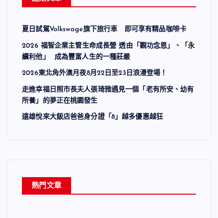
夏日試駕Volkswage旗下旅行車 即可享有精品咖啡卡
2026 福智企業主管生命成長營 透由「觀功念恩」、「永
續利他」 成為豐富人生的一種莊嚴
2026東北角外澳月夜8月22日至23日浪漫登場！
走進幸福日照市長夫人張琦雅遇見一個「老有所安、幼有
所養」的夢正在桃園發生
遠雄悅來大飯店爸爸身分證「8」越多優惠越狂
熱門文章