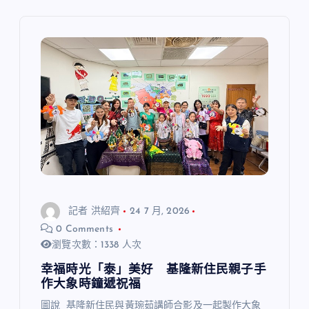
記者 洪紹齊
24 7 月, 2026
0 Comments
瀏覽次數：1338 人次
幸福時光「泰」美好 基隆新住民親子手
作大象時鐘遞祝福
圖說 基隆新住民與黃琬茹講師合影及一起製作大象