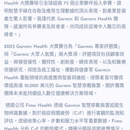
Health 大獎賽吸引全球超過 75 個企業夥伴投入參賽，證
明智慧手錶在存取及應用生理數據的頂尖表現，對產業發展
產生驚人影響。我謹代表 Garmin 和 Garmin Health 團
隊，感謝所有參賽者及與會者，共同成就這場令人難忘的高
峰會。」
2025 Garmin Health 大獎賽分為「Garmin 專家評選獎」
與「Garmin 大眾人氣獎」兩大獎項，評選項目包括顧客效
益、規模發展性、獨特性、創新度、績效表現，以及和醫療
保健研究、保險及員工福祉、運動與健康等 Garmin
Health 重點領域的高度應用發展與連結，得獎者皆可獲得
價值高達 10,000 美元的 Garmin 智慧穿戴裝置，期許獲獎
團隊未來能持續投入數位健康解決方案領域。
德國公司 Fimo Health 透過 Garmin 智慧穿戴裝置追蹤生
物辨識數據，對於癌症相關疲勞（CrF）進行客觀的監測和
評估。透過收集心率、步數和壓力水平等重要數據，Fimo
Health 分析 CrF 的動態模式，精確分類與追蹤疲憊情況，