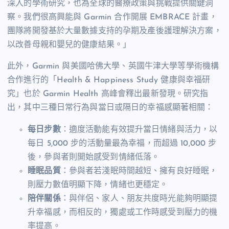
深入的學術研究，也為全球的醫療政策與挑戰提供關鍵洞
察。我們很高興能與 Garmin 合作開展 EMBRACE 計畫，
團隊將開發基於大量數據支持的孕期及產後護理解決方案，
以改善母親和嬰兒的健康結果。」
此外，Garmin 與美國哈佛大學、英國牛津大學等學術機構
合作進行的「Health & Happiness Study 健康與幸福研
究」也於 Garmin Health 高峰會釋出最新發現。研究指
出，其中三種日常行為與當日或隔日的幸福感顯著相關：
每日步數
：適度活動能有效提升當日情緒與活力，以
每日 5,000 步的活動量最為幸福，而超過 10,000 步
後，參與者則開始感受到情緒低落。
睡眠品質
：參與者若淺眠時間越短、擁有良好睡眠，
則壓力數值明顯下降，情緒也更穩定。
陪伴關係
：與伴侶、家人、朋友共度時光能夠明顯提
升幸福感，而相反的，獨處或工作時感受到壓力的機
率提高。