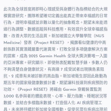
此次為全球首度將即時心理感受與身體行為指標結合的大規
模實證研究，團隊希望確切定義出能真正帶來幸福感的日常
行為，證明幸福感並非難以量化的抽象概念。期望未來能透
過行為調整、數據追蹤與科技應用，有效提升全球幸福感指
數、改善大眾的生活品質。新加坡國立大學醫學院（NUS
Medicine）發表《Project RESET》，揭露看似健康的中高
齡族群其實潛藏嚴重代謝異常，打敗全球多項健康解決方案
的提案，成為 2025 Garmin Health 全球大獎決賽唯一入圍
的亞洲專案。研究顯示，即使熱衷配戴智慧手錶，多數人仍
不夠清楚自身健康狀況，有高達 7 成受試者出現胰島素阻
抗、2 成患有未被診斷的高血脂。新加坡衛生部因此啟動為
期五年的國家級健康數據計畫，期望讓科技達到疾病預防的
功效。《Project RESET》將藉由 Garmin 穿戴裝置監測
3,000 名參與者的體能表現、心率、壓力指數、睡眠狀況等
數據，並結合多樣臨床數據，打造個人化 AI 疾病管理工
具，未來將持續於新加坡全國推動，促使民眾在疾病出現前