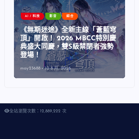
AI / 科技
影音
綜合
《無期迷途》全新主線「蒼藍穹
頂」開啟！ 2026 MBCC特別慶
典盛大同慶，雙S級禁閉者強勢
登場！
may23688
10 8 月, 2026
全站瀏覽次數：12,889,222 次