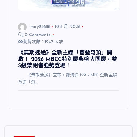
may23688
10 8 月, 2026
0 Comments
瀏覽次數：1247 人次
《無期迷途》全新主線「蒼藍穹頂」開
啟！ 2026 MBCC特別慶典盛大同慶，雙
S級禁閉者強勢登場！
《無期迷途》宣布，覆海篇 N9・N10 全新主線
章節「蒼…