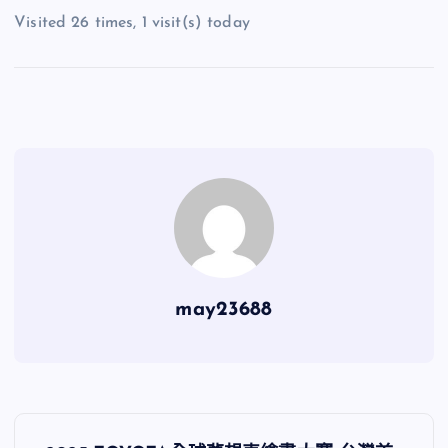
Visited 26 times, 1 visit(s) today
may23688
文