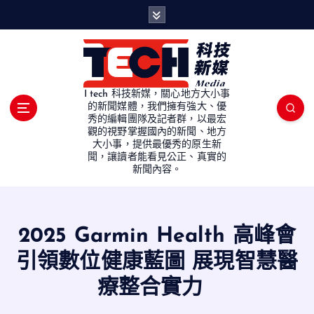
S
k
i
p
t
o
I tech 科技新媒，關心地方大小事
c
的新聞媒體，我們擁有強大、優
秀的編輯團隊及記者群，以最宏
o
觀的視野掌握國內的新聞、地方
n
大小事，提供最優秀的原生新
t
聞，讓讀者能看見公正、真實的
e
新聞內容。
n
t
2025 Garmin Health 高峰會
引領數位健康藍圖 展現智慧醫
療整合實力