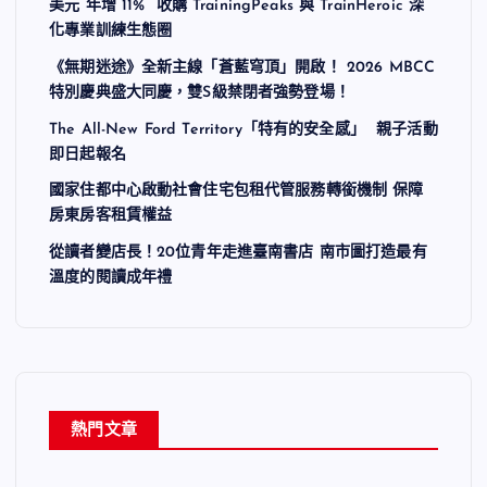
美元 年增 11% 收購 TrainingPeaks 與 TrainHeroic 深
化專業訓練生態圈
《無期迷途》全新主線「蒼藍穹頂」開啟！ 2026 MBCC
特別慶典盛大同慶，雙S級禁閉者強勢登場！
The All-New Ford Territory「特有的安全感」 親子活動
即日起報名
國家住都中心啟動社會住宅包租代管服務轉銜機制 保障
房東房客租賃權益
從讀者變店長！20位青年走進臺南書店 南市圖打造最有
溫度的閱讀成年禮
熱門文章