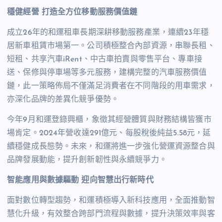
穩健經營 打造全方位移動服務價值鏈
成立26年的和運租車長期深耕移動服務產業，連續23年穩
居新車租賃市場第一。公司積極整合內部資源，串聯長租、
短租、共享汽車iRent、中古車拍賣與零售平台、專車接
送、保修與停車場等多元服務，建構完整的汽車服務價值
鏈，此一策略佈局不僅滿足消費者在不同階段的用車需求，
亦深化品牌的差異化競爭優勢。
今年9月和運登錄興櫃，象徵其經營體質與財務結構皆獲市
場肯定。2024年營收達291億元、每股稅後純益5.58元，延
續穩健成長態勢。未來，和運將進一步強化營運資源整合與
品牌發展動能，提升創新韌性與永續競爭力。
智能應用與數據驅動 迎向智慧出行新時代
面對數位轉型趨勢，和運積極導入新科技應用，全面推動智
慧化升級，有效整合跨部門流程與數據，提升決策效率與客