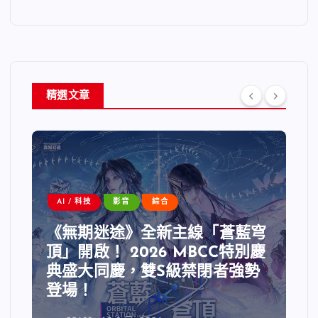
精選文章
AI / 科技
影音
綜合
《無期迷途》全新主線「蒼藍穹
頂」開啟！ 2026 MBCC特別慶
典盛大同慶，雙S級禁閉者強勢
登場！