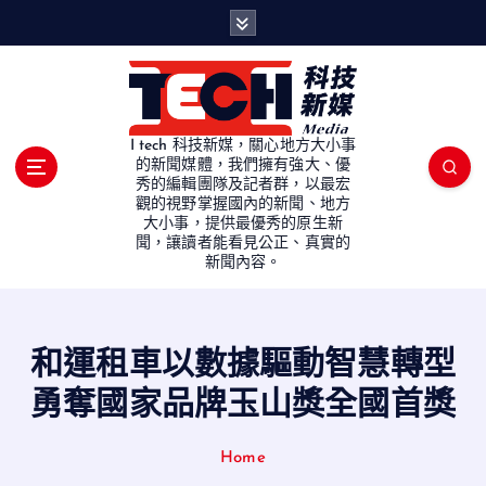
S
k
i
p
t
o
I tech 科技新媒，關心地方大小事
c
的新聞媒體，我們擁有強大、優
秀的編輯團隊及記者群，以最宏
o
觀的視野掌握國內的新聞、地方
n
大小事，提供最優秀的原生新
t
聞，讓讀者能看見公正、真實的
e
新聞內容。
n
t
和運租車以數據驅動智慧轉型
勇奪國家品牌玉山獎全國首獎
Home