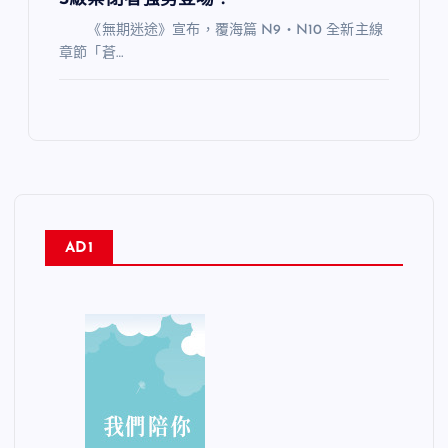
《無期迷途》宣布，覆海篇 N9・N10 全新主線
章節「蒼…
AD1