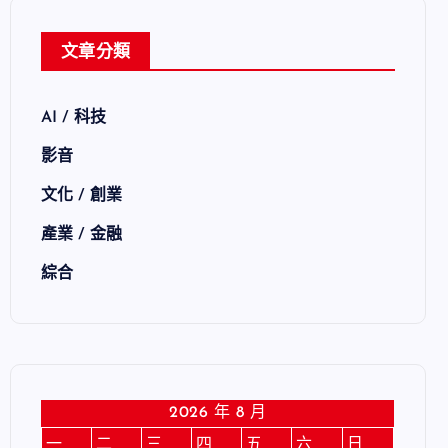
文章分類
AI / 科技
影音
文化 / 創業
產業 / 金融
綜合
2026 年 8 月
一
二
三
四
五
六
日