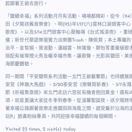
起跟著王爺去旅行。
「鹽續幸福」系列活動月月有活動、場場都精彩，從今（114）年
田《夕陽送舊音樂會》、明(115)年1/17(六)雲林口湖遊客
歌夜》，以及3/14北門遊客中心壓軸場《台式搖滾夜》，
儀；新世代華語樂壇實力派樂團Trash、陳佩賢；本土專
治平、金智娟、曾淑勤、潘越雲、林隆璇、鄭怡等重量級歌
搭配有璀璨煙火秀及曬幸福市集，讓歌聲、光影與鹽田、美
海節慶體驗。
同一期間「平安鹽祭系列活動－北門王爺藝饗節」也持續展開，帶
安宮《神廟大馬戲》、2/20泰安宮《樂聲賀新春》、3/7永
節《祈福集章遊》來北門走訪六宮就有機會抱回黃金！還有iPhone17
項，就是要讓大家從冬季到春季，從溫馨聖誕夜、送夕陽跨
著幸福公路跟著音樂走進鹽田與海風之間，感受屬於沿海的
玩!!!」臉書粉絲專頁，共同迎接幸福鹽續的每個瞬間。
Visited 23 times, 2 visit(s) today