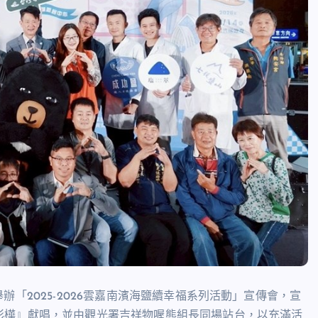
「2025-2026雲嘉南濱海鹽續幸福系列活動」宣傳會，宣
彩樺』獻唱，並由觀光署吉祥物喔熊組長同場站台，以充滿活