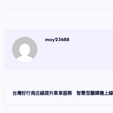
may23688
文
台灣好行南庄線提升乘車服務 智慧型翻譯機上
章