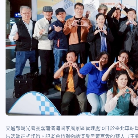
交通部觀光署雲嘉南濱海國家風景區管理處10日於臺北車站舉辦
告活動正式起跑。記者會特別邀請深受民眾喜愛的藝人『王