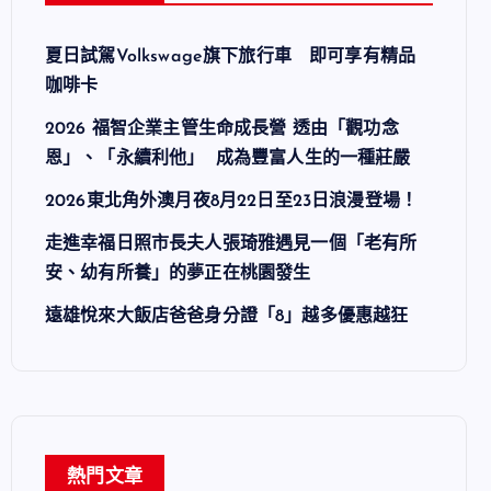
夏日試駕Volkswage旗下旅行車 即可享有精品
咖啡卡
2026 福智企業主管生命成長營 透由「觀功念
恩」、「永續利他」 成為豐富人生的一種莊嚴
2026東北角外澳月夜8月22日至23日浪漫登場！
走進幸福日照市長夫人張琦雅遇見一個「老有所
安、幼有所養」的夢正在桃園發生
遠雄悅來大飯店爸爸身分證「8」越多優惠越狂
熱門文章