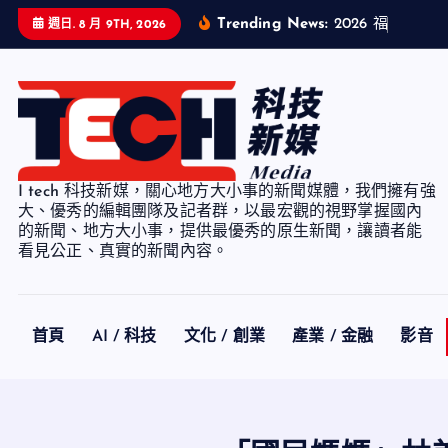
S
Trending News:
2
0
2
6
福
智
企
業
週日. 8 月 9TH, 2026
k
i
p
t
o
c
I tech 科技新媒，關心地方大小事的新聞媒體，我們擁有強
o
大、優秀的編輯團隊及記者群，以最宏觀的視野掌握國內
n
的新聞、地方大小事，提供最優秀的原生新聞，讓讀者能
看見公正、真實的新聞內容。
t
e
n
t
首頁
AI / 科技
文化 / 創業
產業 / 金融
影音