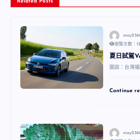
Related Posts
may236
瀏覽次數：12
夏日試駕V
圖說：台灣福
Continue r
may236