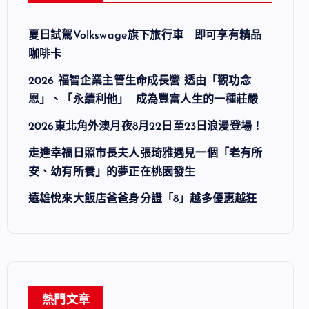
夏日試駕Volkswage旗下旅行車 即可享有精品
咖啡卡
2026 福智企業主管生命成長營 透由「觀功念
恩」、「永續利他」 成為豐富人生的一種莊嚴
2026東北角外澳月夜8月22日至23日浪漫登場！
走進幸福日照市長夫人張琦雅遇見一個「老有所
安、幼有所養」的夢正在桃園發生
遠雄悅來大飯店爸爸身分證「8」越多優惠越狂
熱門文章