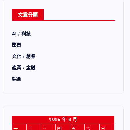
文章分類
AI / 科技
影音
文化 / 創業
產業 / 金融
綜合
2026 年 8 月
一
二
三
四
五
六
日