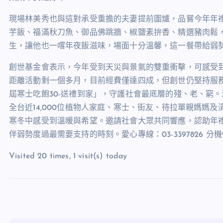
現場林美秀也與這對承受重擔的夫妻提前圍爐，品嘗今年年
芋飯、福滿秋刀魚、御品佛跳牆、椒鹽素拚香、精選豬肉鬆
生，讓他也一嚐年夜飯滋味，場面十分溫馨，這一餐帶給弱
創世基金會表示，今年受到天災與景氣的雙重衝擊，可感受
距離活動剩一個多月，目前經費僅達四成，但創世仍堅持服
屆寒士吃飽
30-
送禮到家」，守護社會最底層的殘、老、窮。
全台近
14,000
位植物人家庭、寒士、街友、待拉單親媽媽及
寒冬中感受到溫暖與希望。邀請社會大眾共同響應，認助年
伴弱勢度過最需要支持的時刻。愛心專線：
03-3397826
分機
Visited 20 times, 1 visit(s) today