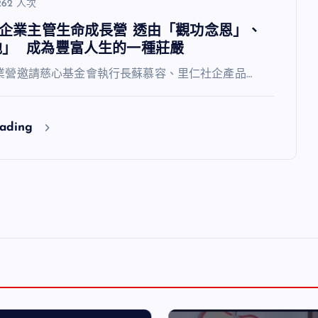
62 人次
福智企業主管生命成長營 透由「觀功念恩」、
他」 成為豐富人生的一種莊嚴
6企業營邀請慈心基金會執行長蘇慕容、里仁社企產品…
eading