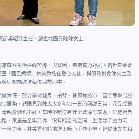
資部吳昭芬主任、創世桃園分院陳女士。
勢家庭在生活邊緣苦撐，與貧困、疾病奮力對抗。創世基金會
藝圈「國民媽媽」林美秀擔任愛心大使，與服務對象陳先生及
溫暖與祝福送進每位弱勢心中。
照護責任，努力學習翻身、拍背、抽痰等技巧，甚至考取居服
到宅服務，親眼見到陳太太多年如一日的照護日常，深受感動
，母親身體也不好，當時不曉得有什麼資源可求助，只能獨自
的路，家屬是全年無休，沒有喘息的空間，生活除了壓力沉
多一份力量。林美秀也特地送上暖心手作小禮，祝福陳先生和