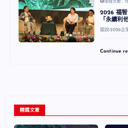
瀏覽次數：12
2026 
「永續利
圖說:202
Continue r
精選文章