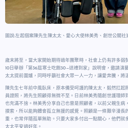
圖說:左起個案陳先生陳太太、愛心大使林美秀、創世公關社
歲末將至，當大家開始期待過年團聚時，社會上仍有許多弱
10
日舉辦「第
36
屆寒士吃飽
30
—送禮到家」說明會，邀請演
太太提前圍爐，同時呼籲社會大眾一人一力，讓愛奔騰，將
陳先生七年前中風臥床，原本備受呵護的陳太太，毅然扛起
員證照，將先生照顧得無微不至。日前林美秀隨創世護理師
也充滿不捨。林美秀分享自己也曾是照顧者，以前父親生病
摸索，所以能夠體會孤立無援的感覺。照顧是一條艱辛漫長
重，也常伴隨孤單無助。只要大家多付出一點關心，他們就
太太平安過好年。