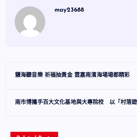
may23688
文
鹽海聽音樂 祈福抽黃金 雲嘉南濱海場場都精彩
章
導
南市博攜手百大文化基地與大專院校 以「村落
覽