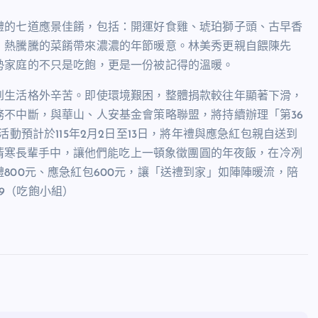
禮的七道應景佳餚，包括：開運好食雞、琥珀獅子頭、古早香
，熱騰騰的菜餚帶來濃濃的年節暖意。林美秀更親自餵陳先
勢家庭的不只是吃飽，更是一份被記得的溫暖。
到生活格外辛苦。即使環境艱困，整體捐款較往年顯著下滑，
務不中斷，與華山、人安基金會策略聯盟，將持續辦理「第
36
活動預計於
115
年
2
月
2
日至
13
日，將年禮與應急紅包親自送到
清寒長輩手中，讓他們能吃上一頓象徵團圓的年夜飯，在冷冽
禮
800
元、應急紅包
600
元，讓「送禮到家」如陣陣暖流，陪
9
（吃飽小組）