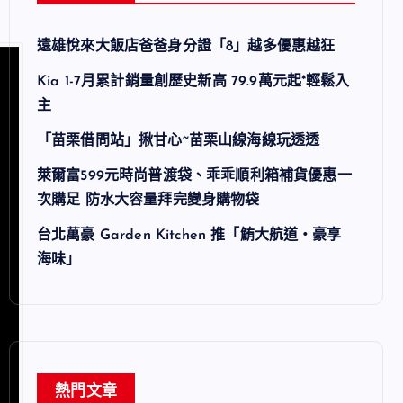
遠雄悅來大飯店爸爸身分證「8」越多優惠越狂
Kia 1-7月累計銷量創歷史新高 79.9萬元起*輕鬆入
主
「苗栗借問站」揪甘心~苗栗山線海線玩透透
萊爾富599元時尚普渡袋、乖乖順利箱補貨優惠一
次購足 防水大容量拜完變身購物袋
台北萬豪 Garden Kitchen 推「鮪大航道・豪享
海味」
熱門文章