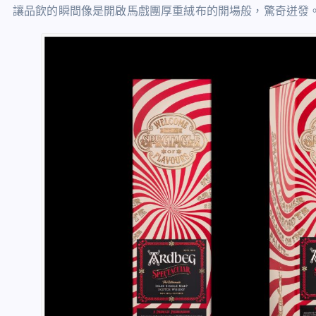
讓品飲的瞬間像是開啟馬戲團厚重絨布的開場般，驚奇迸發