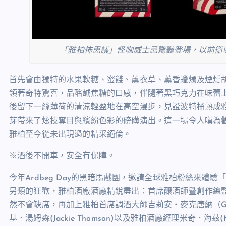
「雅柏怖思議」怪咖威士忌驚豔登場，以前衛
首先會由獨特的水果軟糖、蜜餞、薰衣草、薰香蠟燭及煙燻
領著奇特驚喜，品酩鹹焦糖的口感，伴隨著黑巧克力在味蕾
後留下一絲薄荷的清涼輕盈地在高空漫步，見證波特桶熟成
芽帶來了炫技奪目與繽紛色彩的磅礡演出。這一場令人嘆為
雅柏至今從未出現過的精采絕倫。
※酒後不開車，安全有保障。
今年Ardbeg Day的黑暗馬戲團，邀請全球雅柏粉絲來
另類的狂歡，雅柏酒廠酒廠精銳盡出：首席釀酒師暨創作總監比爾．梁
然不會缺席，再加上雅柏首席調酒大師吉莉安・麥克唐納（Gill
基．湯姆森(Jackie Thomson)以及雅柏酒廠經理米奇．海茲(M