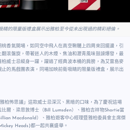
吸睛的限量版禮盒展示出雅柏至今從未出現過的精彩絕倫。
胡桃香氣開場，如同空中飛人在高空鞦韆上四周來回擺盪，引
上翻滾盤旋，帶著迷人的木煙、焦油和瀝青風味鼓譟爆發，最
雅柏威士忌縱身一躍，躍過了經典波本桶的肩膀，為艾雷島麥
觀止的馬戲團表演，同場加映前衛吸睛的限量版禮盒，展示出
體驗「雅柏怖思議」這款威士忌深沉、黑暗的口味，為了慶祝這場
思敦博士（Bill Lumsden）、雅柏吉祥物Shortie當
ian Macdonald）、雅柏遊客中心經理暨雅柏委員會主席傑
ickey Heads)都一起共襄盛舉。