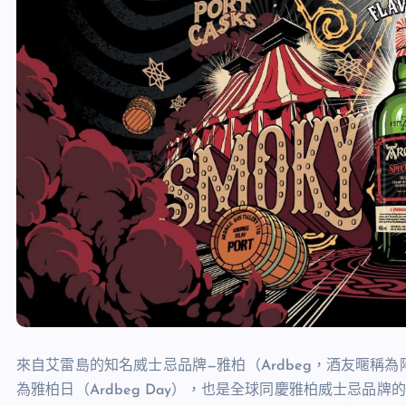
來自艾雷島的知名威士忌品牌—雅柏（Ardbeg，酒友暱稱為阿
為雅柏日（Ardbeg Day），也是全球同慶雅柏威士忌品牌的