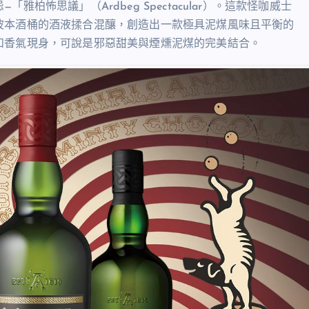
怖思議」（Ardbeg Spectacular）。這款怪咖威士
波本酒桶的酒液揉合混釀，創造出一款極具泥煤風味且平衡的
和香氣現身，可說是邪惡甜美與煙燻泥煤的完美結合。