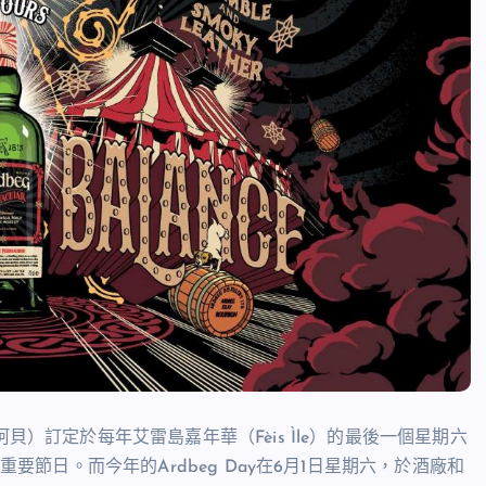
貝）訂定於每年艾雷島嘉年華（Fèis Ìle）的最後一個星期六
重要節日。而今年的Ardbeg Day在6月1日星期六，於酒廠和