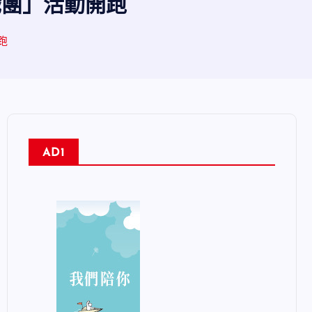
馬戲團」活動開跑
跑
AD1