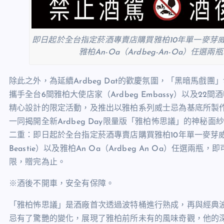
即日起於全台指定菸酒專賣店購買雅柏10年單一麥芽威士忌（Ar
雅柏An-Oa（Ardbeg-An-Oa）任選兩瓶
除此之外，為延續Ardbeg Dat的歡慶氛圍，「黑暗馬
攜手全台6間雅柏大使店家（Ardbeg Embassy）以及
精心設計的限定活動，及推出以雅柏系列威士忌為基底所製
一同揭開全新Ardbeg Day限量版「雅柏怖思議」的神
二重：即日起於全台指定菸酒專賣店購買雅柏10年單一麥芽威士忌（Ar
Beastie）以及雅柏An Oa（Ardbeg An Oa）任選兩瓶，即
限，贈完為止。
※酒後不開車，安全有保障。
「雅柏怖思議」是酒廠首次透過波特桶進行熟成，再與經典
忌有了驚艷的變化，展現了雅柏前所未有的風味奇觀，他的