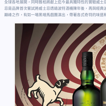
全球各地展開，同時雅柏將獻上迄今最具獨特性的實驗威士忌—「雅柏
忌是品牌首次嘗試將威士忌透過波特酒桶陳年後，再與經典
巔峰之作，有如一場黑暗馬戲團演出，帶著各式奇特的味道