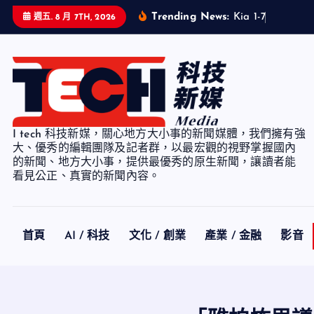
S
Trending News:
K
i
a
1
-
7
月
累
計
銷
週五. 8 月 7TH, 2026
k
i
p
t
o
c
I tech 科技新媒，關心地方大小事的新聞媒體，我們擁有強
o
大、優秀的編輯團隊及記者群，以最宏觀的視野掌握國內
n
的新聞、地方大小事，提供最優秀的原生新聞，讓讀者能
看見公正、真實的新聞內容。
t
e
n
t
首頁
AI / 科技
文化 / 創業
產業 / 金融
影音