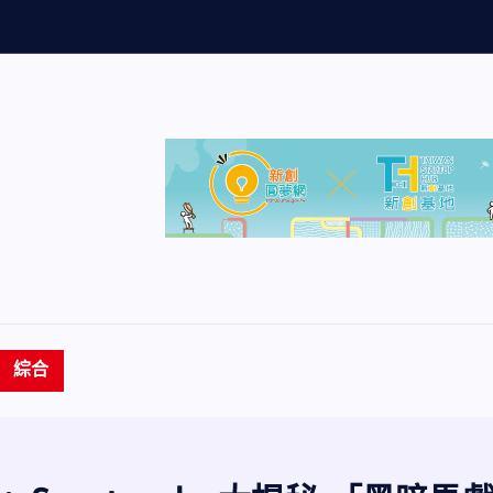
量
創
歷
史
新
高
綜合