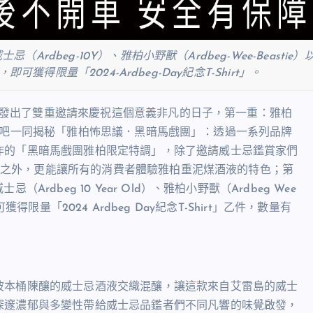
dbeg-10Y）、雅柏小野獸（Ardbeg-Wee-Beastie）
，即可獲得限量「2024-Ardbeg-Day紀念T-Shirt」。
戲團」發出了雙重邀請來慶祝這個意義非凡的日子，第一重：雅柏
22間酒吧一同揭秘「雅柏怖思議．黑暗馬戲團」：透過一系列品牌
作的「黑暗馬戲團雅柏限定特調」，除了邀請威士忌鑑賞家們
秘面紗之外，更能讓所有的消費者體驗雅柏重泥煤酒液的特色；第
dbeg 10 Year Old）、雅柏小野獸（Ardbeg Wee
可獲得限量「2024 Ardbeg Day紀念T-Shirt」乙件，數量有
波本桶陳釀的威士忌酒液交織混釀，讓這款來自艾雷島的威士
深邃濃郁與多變性帶給威士忌品鑑者們不同凡響的味覺啟發，