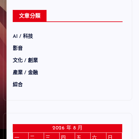
文章分類
AI / 科技
影音
文化 / 創業
產業 / 金融
綜合
2026 年 8 月
一
二
三
四
五
六
日