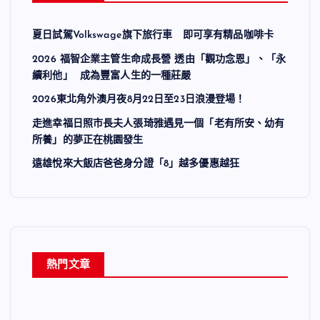
夏日試駕Volkswage旗下旅行車 即可享有精品咖啡卡
2026 福智企業主管生命成長營 透由「觀功念恩」、「永
續利他」 成為豐富人生的一種莊嚴
2026東北角外澳月夜8月22日至23日浪漫登場！
走進幸福日照市長夫人張琦雅遇見一個「老有所安、幼有
所養」的夢正在桃園發生
遠雄悅來大飯店爸爸身分證「8」越多優惠越狂
熱門文章