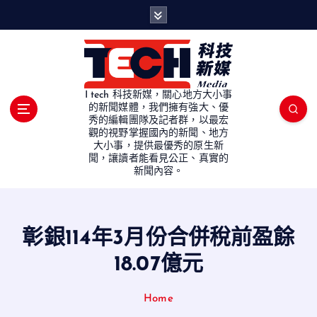
S
k
i
p
t
o
I tech 科技新媒，關心地方大小事
c
的新聞媒體，我們擁有強大、優
秀的編輯團隊及記者群，以最宏
o
觀的視野掌握國內的新聞、地方
n
大小事，提供最優秀的原生新
t
聞，讓讀者能看見公正、真實的
e
新聞內容。
n
t
彰銀114年3月份合併稅前盈餘
18.07億元
Home