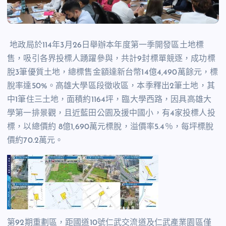
地政局於114年3月26日舉辦本年度第一季開發區土地標
售，吸引各界投標人踴躍參與，共計9封標單競逐，成功標
脫3筆優質土地，總標售金額達新台幣14億4,490萬餘元，標
脫率達50%。高雄大學區段徵收區，本季釋出2筆土地，其
中1筆住三土地，面積約1164坪，臨大學西路，因具高雄大
學第一排景觀，且近藍田公園及援中國小，有4家投標人投
標，以總價約 8億1,690萬元標脫，溢價率5.4％，每坪標脫
價約70.2萬元。
第92期重劃區，距國道10號仁武交流道及仁武產業園區僅