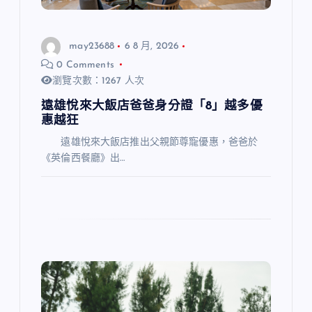
may23688
6 8 月, 2026
0 Comments
瀏覽次數：1267 人次
遠雄悅來大飯店爸爸身分證「8」越多優
惠越狂
遠雄悅來大飯店推出父親節尊寵優惠，爸爸於
《英倫西餐廳》出…