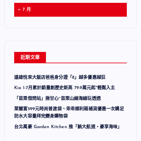
« 7 月
近期文章
遠雄悅來大飯店爸爸身分證「8」越多優惠越狂
Kia 1-7月累計銷量創歷史新高 79.9萬元起*輕鬆入主
「苗栗借問站」揪甘心~苗栗山線海線玩透透
萊爾富599元時尚普渡袋、乖乖順利箱補貨優惠一次購足
防水大容量拜完變身購物袋
台北萬豪 Garden Kitchen 推「鮪大航道・豪享海味」