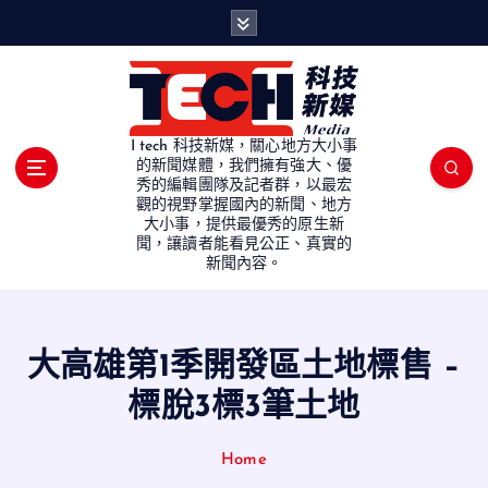
S
k
i
p
t
o
I tech 科技新媒，關心地方大小事
c
的新聞媒體，我們擁有強大、優
秀的編輯團隊及記者群，以最宏
o
觀的視野掌握國內的新聞、地方
n
大小事，提供最優秀的原生新
t
聞，讓讀者能看見公正、真實的
e
新聞內容。
n
t
大高雄第1季開發區土地標售 –
標脫3標3筆土地
Home