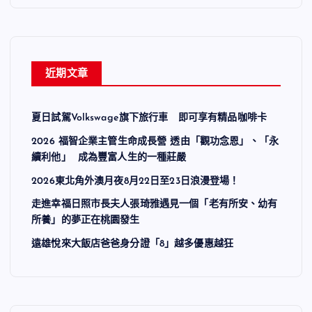
近期文章
夏日試駕Volkswage旗下旅行車 即可享有精品咖啡卡
2026 福智企業主管生命成長營 透由「觀功念恩」、「永
續利他」 成為豐富人生的一種莊嚴
2026東北角外澳月夜8月22日至23日浪漫登場！
走進幸福日照市長夫人張琦雅遇見一個「老有所安、幼有
所養」的夢正在桃園發生
遠雄悅來大飯店爸爸身分證「8」越多優惠越狂