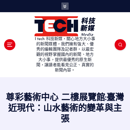
S
k
i
p
t
o
I tech 科技新媒，關心地方大小事
c
的新聞媒體，我們擁有強大、優
秀的編輯團隊及記者群，以最宏
o
觀的視野掌握國內的新聞、地方
n
大小事，提供最優秀的原生新
t
聞，讓讀者能看見公正、真實的
e
新聞內容。
n
t
尊彩藝術中心 二樓展覽館:臺灣
近現代：山水藝術的變革與主
張