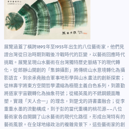
展覽涵蓋了橫跨1892年至1955年出生的八位藝術家，他們見
證台灣從日治時期到戰後冷戰時代的巨變，以藝術回應時代
挑戰。展覽呈現山水藝術在台灣獨特歷史脈絡下的現代轉
化，從郎靜山開創的「集錦攝影」將傳統山水意境轉化為攝
影語言，到余承堯融合軍事地形學與山水畫法的創新探索；
從林壽宇將東方空間哲學濃縮為極簡主義白色系列，到蕭勤
將道家宇宙觀轉化為抽象符號；從楊英風的不銹鋼鏡面雕
塑，實踐「天人合一」的理念，到楚戈的詩書畫融合；從李
重重水墨的流動構成，到于彭的當代重構的桃花源——八位
藝術家各自開闢了山水藝術的現代化路徑，形成台灣特有的
藝術風貌。在全球地緣政治的複雜背景下，這些藝術家的創