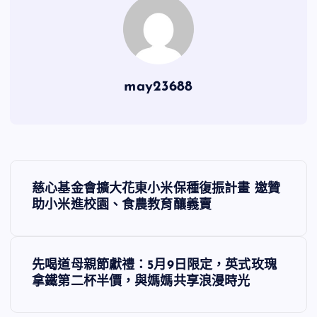
may23688
文
慈心基金會擴大花東小米保種復振計畫 邀贊
章
助小米進校園、食農教育釀義賣
導
先喝道母親節獻禮：5月9日限定，英式玫瑰
覽
拿鐵第二杯半價，與媽媽共享浪漫時光