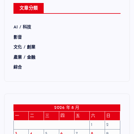
文章分類
AI / 科技
影音
文化 / 創業
產業 / 金融
綜合
2026 年 8 月
一
二
三
四
五
六
日
1
2
3
4
5
6
7
8
9