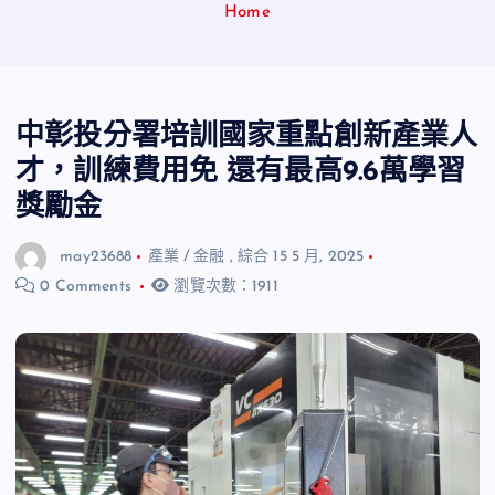
Home
中彰投分署培訓國家重點創新產業人
才，訓練費用免 還有最高9.6萬學習
獎勵金
may23688
產業 / 金融
,
綜合
15 5 月, 2025
0 Comments
瀏覽次數：1911