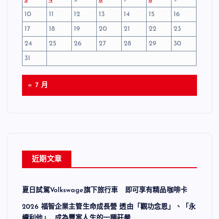
10
11
12
13
14
15
16
17
18
19
20
21
22
23
24
25
26
27
28
29
30
31
« 7 月
近期文章
夏日試駕Volkswage旗下旅行車 即可享有精品咖啡卡
2026 福智企業主管生命成長營 透由「觀功念恩」、「永
續利他」 成為豐富人生的一種莊嚴