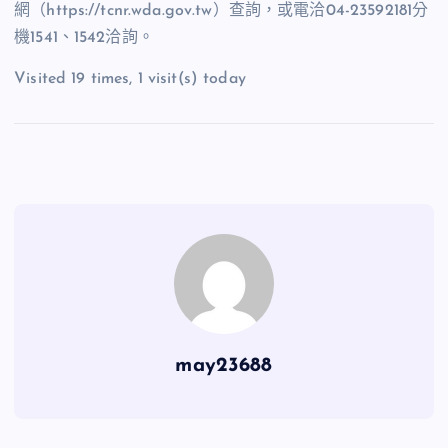
網（https://tcnr.wda.gov.tw）查詢，或電洽04-23592181分
機1541、1542洽詢。
Visited 19 times, 1 visit(s) today
may23688