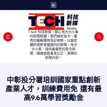
S
k
i
p
t
o
I tech 科技新媒，關心地方大小事
c
的新聞媒體，我們擁有強大、優
秀的編輯團隊及記者群，以最宏
o
觀的視野掌握國內的新聞、地方
n
大小事，提供最優秀的原生新
t
聞，讓讀者能看見公正、真實的
e
新聞內容。
n
t
中彰投分署培訓國家重點創新
產業人才，訓練費用免 還有最
高9.6萬學習獎勵金