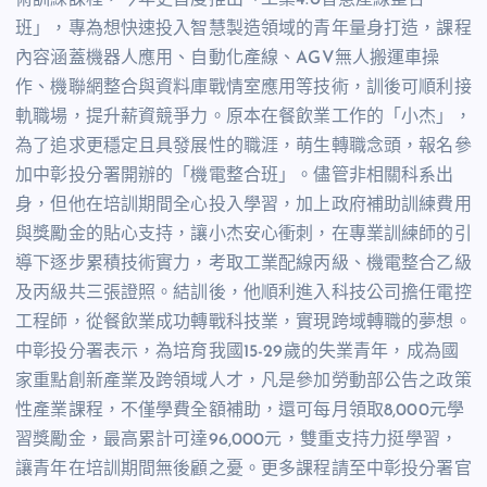
班」，專為想快速投入智慧製造領域的青年量身打造，課程
內容涵蓋機器人應用、自動化產線、AGV無人搬運車操
作、機聯網整合與資料庫戰情室應用等技術，訓後可順利接
軌職場，提升薪資競爭力。原本在餐飲業工作的「小杰」，
為了追求更穩定且具發展性的職涯，萌生轉職念頭，報名參
加中彰投分署開辦的「機電整合班」。儘管非相關科系出
身，但他在培訓期間全心投入學習，加上政府補助訓練費用
與獎勵金的貼心支持，讓小杰安心衝刺，在專業訓練師的引
導下逐步累積技術實力，考取工業配線丙級、機電整合乙級
及丙級共三張證照。結訓後，他順利進入科技公司擔任電控
工程師，從餐飲業成功轉戰科技業，實現跨域轉職的夢想。
中彰投分署表示，為培育我國15-29歲的失業青年，成為國
家重點創新產業及跨領域人才，凡是參加勞動部公告之政策
性產業課程，不僅學費全額補助，還可每月領取8,000元學
習獎勵金，最高累計可達96,000元，雙重支持力挺學習，
讓青年在培訓期間無後顧之憂。更多課程請至中彰投分署官