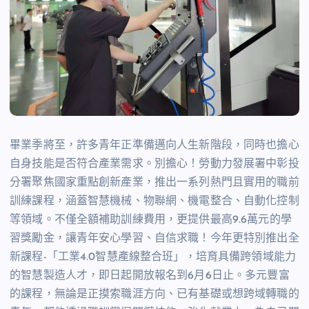
畢業季將至，許多青年正準備邁向人生新階段，同時也擔心
自身技能是否符合產業需求。別擔心！勞動力發展署中彰投
分署聚焦國家重點創新產業，推出一系列熱門且實用的職前
訓練課程，涵蓋智慧機械、物聯網、機電整合、自動化控制
等領域。不僅全額補助訓練費用，更提供最高9.6萬元的學
習獎勵金，讓青年安心學習、自信求職！今年更特別推出全
新課程-「工業4.0智慧產線整合班」，培育具備跨領域能力
的智慧製造人才，即日起開放報名到6月6日止。多元豐富
的課程，無論是正摸索職涯方向、已有基礎或想跨域轉職的