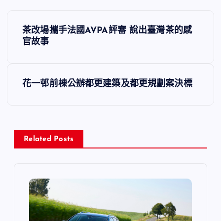
文
茶改場攜手法國AVPA評審 說出臺灣茶的感
章
官故事
導
花一邨前棟公辦都更建築及都更規劃案決標
覽
Related Posts