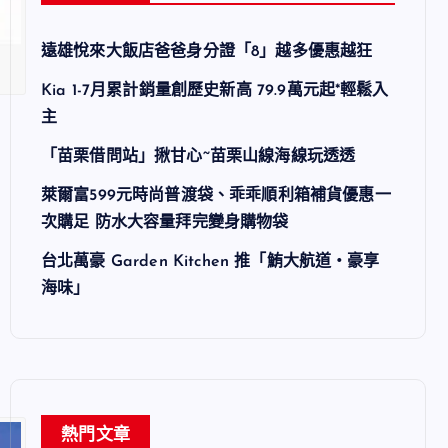
遠雄悅來大飯店爸爸身分證「8」越多優惠越狂
Kia 1-7月累計銷量創歷史新高 79.9萬元起*輕鬆入
主
「苗栗借問站」揪甘心~苗栗山線海線玩透透
萊爾富599元時尚普渡袋、乖乖順利箱補貨優惠一
次購足 防水大容量拜完變身購物袋
台北萬豪 Garden Kitchen 推「鮪大航道・豪享
海味」
熱門文章