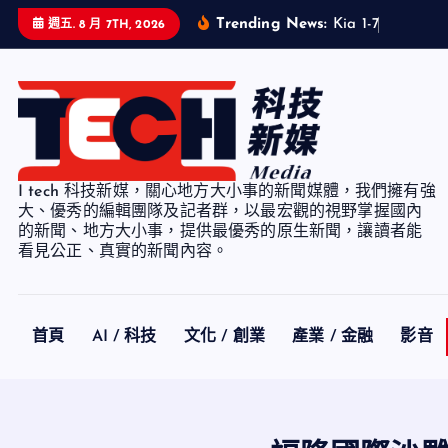
S
Trending News:
K
i
a
1
-
7
月
累
計
銷
週五. 8 月 7TH, 2026
k
i
p
t
o
c
I tech 科技新媒，關心地方大小事的新聞媒體，我們擁有強
o
大、優秀的編輯團隊及記者群，以最宏觀的視野掌握國內
n
的新聞、地方大小事，提供最優秀的原生新聞，讓讀者能
看見公正、真實的新聞內容。
t
e
n
t
首頁
AI / 科技
文化 / 創業
產業 / 金融
影音