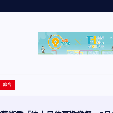
量
創
歷
史
新
高
7
綜合