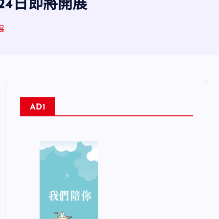
24日即將開展
展
AD1