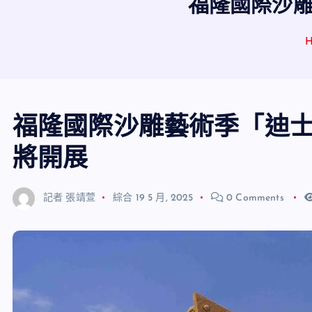
福隆國際沙雕
福隆國際沙雕藝術季「迪士
將開展
記者 張靖萱
綜合
19 5 月, 2025
0 Comments