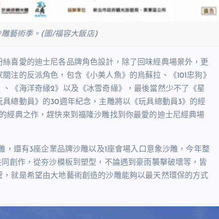
沙雕藝術季。(圖/福容大飯店)
粉絲喜愛的迪士尼各品牌角色設計，除了回味經典場景外，更
關注的反派角色，包含《小美人魚》的烏蘇拉、《101忠狗》
》、《海洋奇緣2》以及《冰雪奇緣》，最後當然少不了《星
具總動員》的30週年紀念，主雕將以《玩具總動員3》的經
憶的經典之作，趕快來到福隆沙雕找到你最愛的迪士尼經典場
雕，還有3座企業品牌沙雕以及1座會場入口意象沙雕，今年整
共同創作，從夯沙模板到塑型，不論遇到豪雨襲擊破壞等，皆
管，就是希望由大地藝術創造的沙雕能夠以最天然環保的方式