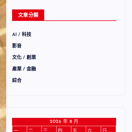
文章分類
AI / 科技
影音
文化 / 創業
產業 / 金融
綜合
2026 年 8 月
一
二
三
四
五
六
日