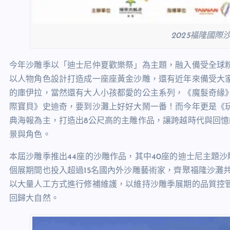
2025福隆國際
今年沙雕季以「迪士尼仲夏歡樂祭」為主題，融入備受全球
以人物角色設計打造成一座座黃金沙雕，還有近年來備受大家
的庫伊拉，當然還有大人小孩都愛的公主系列，《魔髮奇緣
際寶貝》史迪奇，要到沙灘上好好大鬧一番！而今年更是《玩
典海報為主，打造出8公尺高的主雕作品，讓跨越時代與回
景與角色。
本屆沙雕季推出44座的沙雕作品，其中40座的迪士尼主題沙
個展期間也投入超過15名國內外沙雕藝術家，齊聚福隆沙灘
以大量人工方式進行修補維護，以維持沙雕季展期的品質控
回歸大自然。