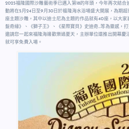
2025福隆國際沙雕藝術季已邁入第18的年頭，今年再次結
動將在5月24日至9月30日於福隆海水浴場盛大開展，為期超
座主題沙雕，其中以迪士尼為主題的作品就有40座，以大家
髮奇緣》、《獅子王》、《星際寶貝》史迪奇…等為靈感，打
邀請您一起來福隆海邊歡樂過夏天，主辦單位還推出開幕慶活動
就可享免費入場。