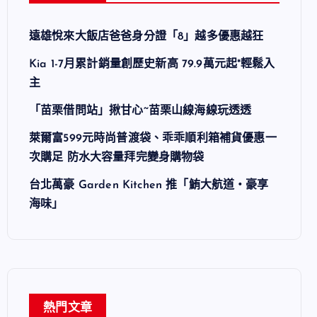
遠雄悅來大飯店爸爸身分證「8」越多優惠越狂
Kia 1-7月累計銷量創歷史新高 79.9萬元起*輕鬆入
主
「苗栗借問站」揪甘心~苗栗山線海線玩透透
萊爾富599元時尚普渡袋、乖乖順利箱補貨優惠一
次購足 防水大容量拜完變身購物袋
台北萬豪 Garden Kitchen 推「鮪大航道・豪享
海味」
熱門文章