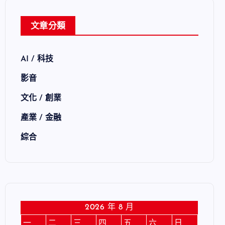
文章分類
AI / 科技
影音
文化 / 創業
產業 / 金融
綜合
2026 年 8 月
一
二
三
四
五
六
日