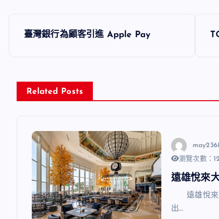
文
臺灣銀行為顧客引進 Apple Pay
T
章
導
Related Posts
覽
may236
瀏覽次數：12
遠雄悅來
遠雄悅來大
出…