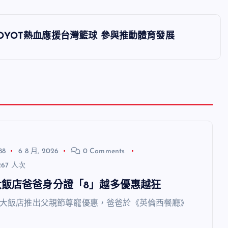
OYOT熱血應援台灣籃球 參與推動體育發展
88
6 8 月, 2026
0 Comments
67 人次
大飯店爸爸身分證「8」越多優惠越狂
飯店推出父親節尊寵優惠，爸爸於《英倫西餐廳》