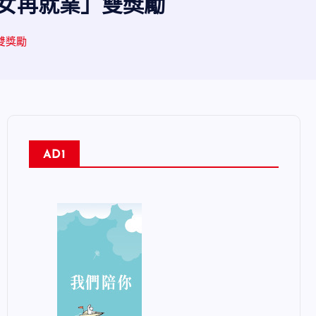
婦女再就業」雙獎勵
雙獎勵
AD1