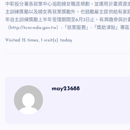
中彰投分署各就業中心協助婦女職涯規劃，並運用計畫資源
主訓練獎勵以及婦女再就業獎勵外，也鼓勵雇主提供給有家庭
年自主訓練獎勵上半年受理期間至6月3日止，有興趣參與計
（http://tcnr.wda.gov.tw）-「就業服務」-「獎助津貼」
Visited 15 times, 1 visit(s) today
may23688