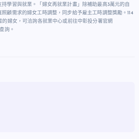
支持學習與就業。「婦女再就業計畫」除補助最高3萬元的自
照顧需求的婦女工時調整，同步給予雇主工時調整獎勵。114
畫的婦女，可洽詢各就業中心或前往中彰投分署官網
專區查詢。