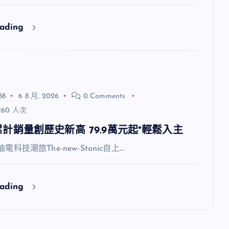
eading
88
6 8 月, 2026
0 Comments
60 人次
7月累計銷量創歷史新高 79.9萬元起*輕鬆入主
油電科技潮旅The-new-Stonic自上…
eading