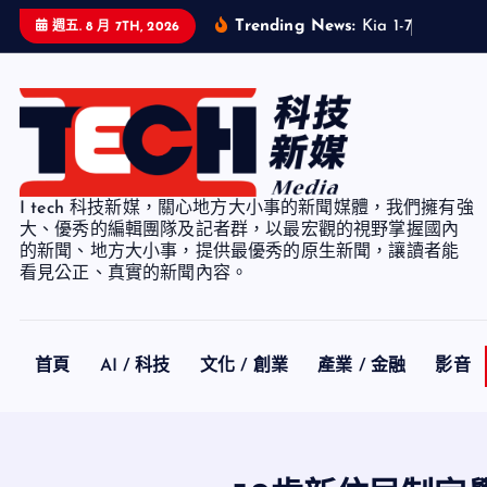
S
Trending News:
K
i
a
1
-
7
月
累
計
銷
週五. 8 月 7TH, 2026
k
i
p
t
o
c
I tech 科技新媒，關心地方大小事的新聞媒體，我們擁有強
o
大、優秀的編輯團隊及記者群，以最宏觀的視野掌握國內
n
的新聞、地方大小事，提供最優秀的原生新聞，讓讀者能
看見公正、真實的新聞內容。
t
e
n
t
首頁
AI / 科技
文化 / 創業
產業 / 金融
影音