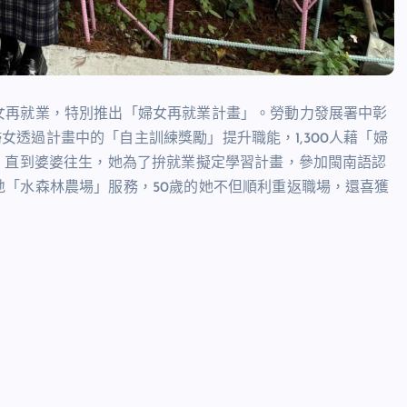
女再就業，特別推出「婦女再就業計畫」。勞動力發展署中彰
名婦女透過計畫中的「自主訓練獎勵」提升職能，1,300人藉「婦
，直到婆婆往生，她為了拚就業擬定學習計畫，參加閩南語認
「水森林農場」服務，50歲的她不但順利重返職場，還喜獲