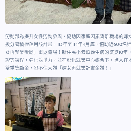
勞動部為提升女性勞動參與，協助因家庭因素暫離職場的婦
投分署積極運用該計畫，113年至114年4月底，協助近600
女再就業獎勵」重返職場！新住民小云照顧生病的婆婆10年
證等課程，強化競爭力，並在彰化就業中心媒合下，進入在地
雙重獎勵金，忍不住大讚「婦女再就業計畫金讚！」