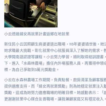
小云透過婦女再就業計畫返鄉在地就業
新住民小云因照顧生病婆婆退出職場，113年婆婆過世後，
她求職最大挑戰。彰化就業中心就服員深入了解她的需求，
大學閩南語認證等課程。小云努力學習，順利取得結訓證書，
下，進入「水森林農場」擔任內外場服務人員，再獲得申領
標，為自己爭取到3萬元獎勵金。
小云在水森林農場工作期間，負責點餐、廚房清潔及顧客服
提供適應支持，而「婦女再就業獎勵」則為她穩定就業注入動
獎勵，這成為她努力適應職場的明確目標。她感動表示：「
更謝謝就業中心媒合友善職場，讓我兼顧家庭又有穩定收入