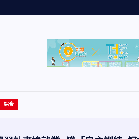
量
創
歷
史
新
綜合