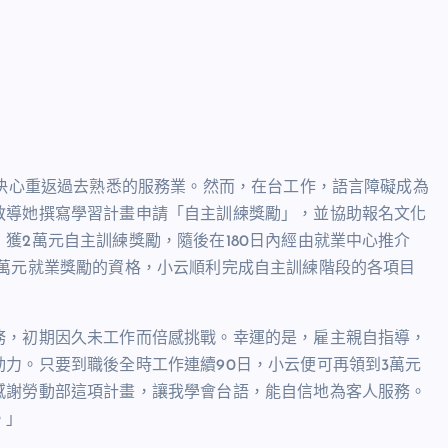
她決心重返過去熟悉的服務業。然而，在台工作，語言障礙成為
教導她撰寫學習計畫申請「自主訓練獎勵」，並協助報名文化
獲2萬元自主訓練獎勵，隨後在180日內經由就業中心推介
1萬元就業獎勵的資格，小云順利完成自主訓練階段的各項目
務，初期因久未工作而倍感挑戰。幸運的是，雇主親自指導，
力。只要到職後全時工作連續90日，小云便可再領到3萬元
感謝勞動部這項計畫，讓我學會台語，能自信地為客人服務。
。」