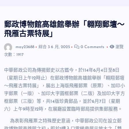
郵政博物館高雄館舉辦「翱翔郵壇～
飛雁古票特展」
may23688
綜合
3 6 月, 2025
0 Comments
瀏覽
次數：1917
中華郵政公司為傳揚郵史以古鑑今，於114年6月4日至8日
（星期日上午12時止）在郵政博物館高雄館舉辦「翱翔郵壇
～飛雁古票特展」，展出上海版飛雁郵票（原票）、加印小
字郵票（一版）、加印大字圓框郵票（二版）及加印大字方
框郵票（三版）等，共14版珍貴郵品，並於6月7日（星期
六）上午9時至12時，在展廳設置臨時郵局提供集郵服務。
為表彰飛雁票之特殊歷史意涵，中華郵政公司在設立郵
政博物館高雄館之初，即於1樓入口電梯旁展示放大之「雙