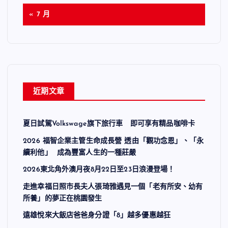
« 7 月
近期文章
夏日試駕Volkswage旗下旅行車 即可享有精品咖啡卡
2026 福智企業主管生命成長營 透由「觀功念恩」、「永
續利他」 成為豐富人生的一種莊嚴
2026東北角外澳月夜8月22日至23日浪漫登場！
走進幸福日照市長夫人張琦雅遇見一個「老有所安、幼有
所養」的夢正在桃園發生
遠雄悅來大飯店爸爸身分證「8」越多優惠越狂