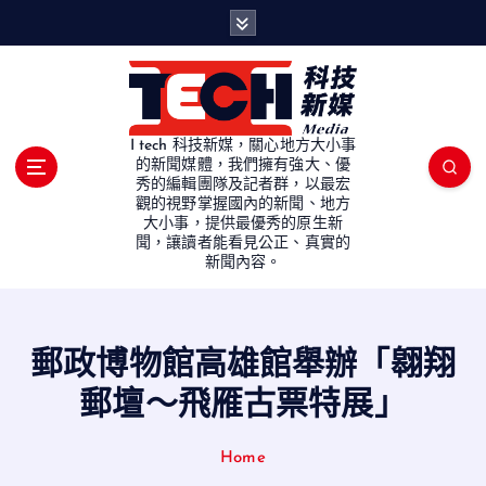
S
k
i
p
t
o
I tech 科技新媒，關心地方大小事
c
的新聞媒體，我們擁有強大、優
秀的編輯團隊及記者群，以最宏
o
觀的視野掌握國內的新聞、地方
n
大小事，提供最優秀的原生新
t
聞，讓讀者能看見公正、真實的
e
新聞內容。
n
t
郵政博物館高雄館舉辦「翱翔
郵壇～飛雁古票特展」
Home