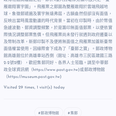
雁遨翔寰宇圖」。飛雁票之郵圖為雙雁遨翔於雲端飛越地
球，象徵郵遞遍及寰宇無遠弗屆，古韻盎然但卻沒有面值，
反映出當時風雲動盪的時代背景。當初在印製時，由於幣值
急遽波動、郵資調整頻繁，於是籌印無面值郵票，以便依實
際情況調整郵票售價。但飛雁票尚未發行就遇到政府遷臺以
及幣制改革，新郵印製不及便將無面值之飛雁票加蓋新臺幣
面值權當使用，因緣際會下成為了「臺郵之寶」。郵政博物
館高雄館位於高雄車站西側（館址：高雄市三民區建國三路
2-2號2樓），歡迎集郵同好、各界人士蒞臨。請至中華郵
政全球資訊網（https://www.post.gov.tw)或郵政博物館
（https://museum.post.gov.tw)
Visited 29 times, 1 visit(s) today
郵政博物館
集郵