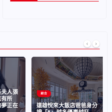
夫人張
綜合
有所
夢正在
遠雄悅來大飯店爸爸身分