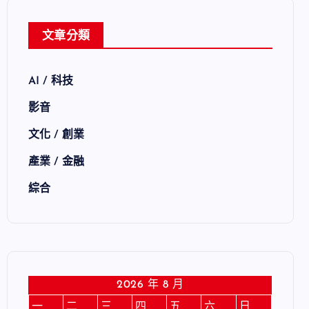
文章分類
AI / 科技
影音
文化 / 創業
產業 / 金融
綜合
2026 年 8 月
一
二
三
四
五
六
日