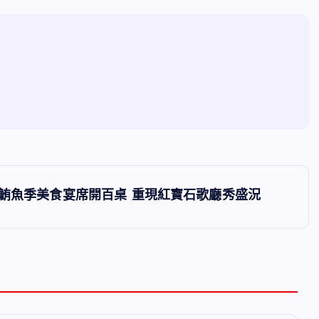
鮪魚季美食宴席開百桌 重現紅寶石歌廳秀盛況