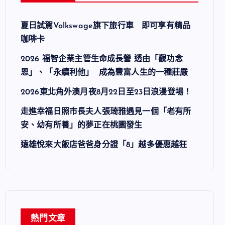
夏日試駕Volkswage旗下旅行車 即可享有精品
咖啡卡
2026 福智企業主管生命成長營 透由「觀功念
恩」、「永續利他」 成為豐富人生的一種莊嚴
2026東北角外澳月夜8月22日至23日浪漫登場！
走進幸福日照市長夫人張琦雅遇見一個「老有所
安、幼有所養」的夢正在桃園發生
遠雄悅來大飯店爸爸身分證「8」越多優惠越狂
熱門文章