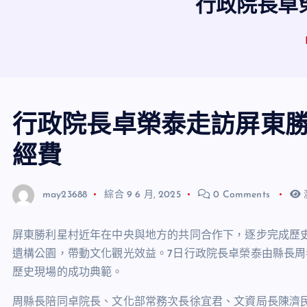
行政院長卓
行政院長卓榮泰走訪屏東勝
經費
may23688
綜合
9 6 月, 2025
0 Comments
屏東勝利星村近年在中央與地方的共同合作下，逐步完成歷
遺構公園，帶動文化觀光效益。
7
日行政院長卓榮泰由縣長周
歷史現場的成功典範。
周縣長陪同卓院長、文化部常務次長徐宜君、文資局長陳濟