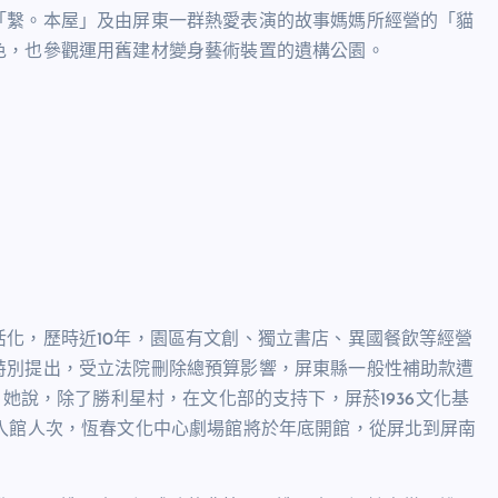
「繫。本屋」及由屏東一群熱愛表演的故事媽媽所經營的「貓
色，也參觀運用舊建材變身藝術裝置的遺構公園。
活化，歷時近
10
年，園區有文創、獨立書店、異國餐飲等經營
特別提出，受立法院刪除總預算影響，屏東縣一般性補助款遭
。她說，除了勝利星村，在文化部的支持下，屏菸
1936
文化基
入館人次，恆春文化中心劇場館將於年底開館，從屏北到屏南