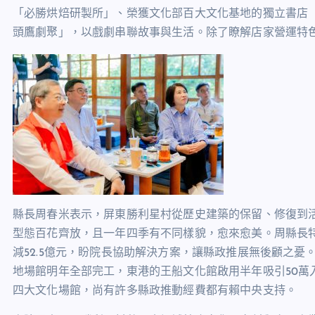
「必勝烘焙研製所」、榮獲文化部百大文化基地的獨立書店
頭鷹劇聚」，以戲劇串聯故事與生活。除了瞭解店家營運特
縣長周春米表示，屏東勝利星村從歷史建築的保留、修復到
型態百花齊放，且一年四季有不同樣貌，愈來愈美。周縣長
減
52.5
億元，盼院長協助解決方案，讓縣政推展無後顧之憂
地場館明年全部完工，東港的王船文化館啟用半年吸引
50
萬
四大文化場館，尚有許多縣政推動經費都有賴中央支持。