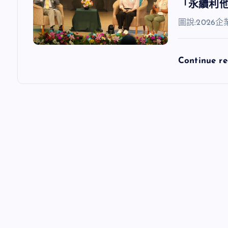
「永續利
圖說:202
Continue r