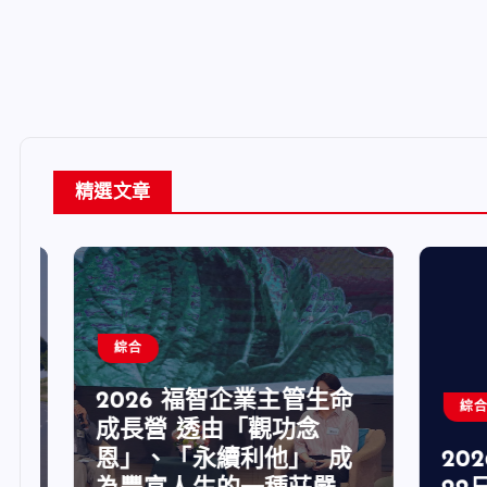
精選文章
綜合
2026 福智企業主管生命
綜合
成長營 透由「觀功念
恩」、「永續利他」 成
202