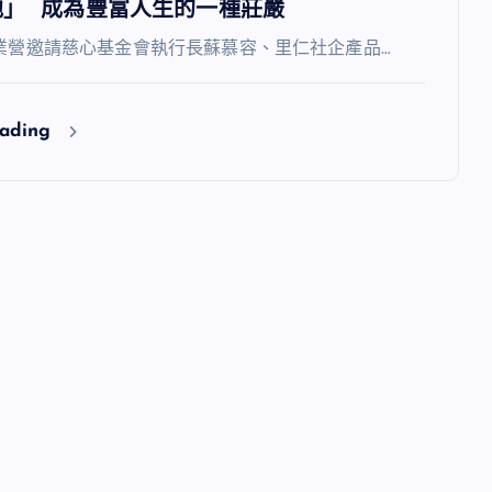
他」 成為豐富人生的一種莊嚴
6企業營邀請慈心基金會執行長蘇慕容、里仁社企產品…
eading