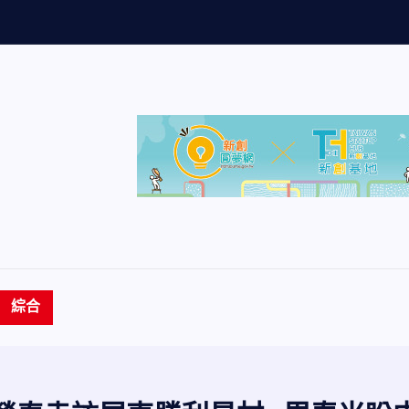
管
生
綜合