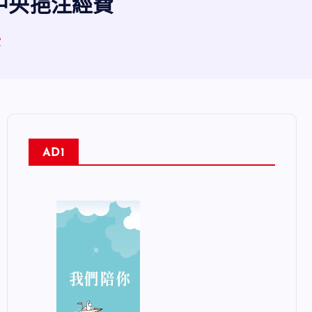
中央挹注經費
費
AD1