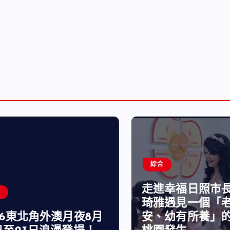
綜合
走進幸福日照市長
琦雅遇見一個「老
6東北角外澳月夜8月
安、幼有所養」的