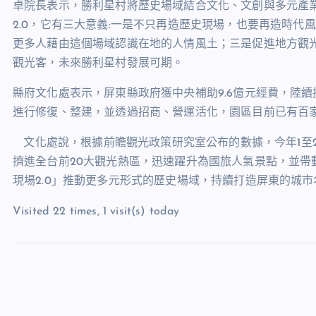
卓院長表示，勝利星村將歷史場域結合文化、文創與多元產
2.0
，它有三大意義
:
一是不只再造歷史現場，也要再造時代風
更多人藉由這個場域認識在地的人情風土；三是促進地方觀
觀光客，未來勝利星村發展可期。
縣府文化處表示，屏東縣政府獲中央補助
9.6
億元經費，陸續
進行修復、整建，並透過招商、營運活化，園區目前已有百
文化處說，根據前瞻觀光政策研究室公布的數據，今年
1
至
擠進全台前
20
大觀光熱區，迅速躍升為國旅人氣景點，並帶
現場
2.0
」推動更多元形式的歷史場域，持續打造屏東的城市
Visited 22 times, 1 visit(s) today