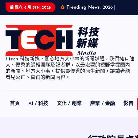
S
Trending News:
2
0
2
6
福
智
企
業
主
週六. 8 月 8TH, 2026
k
i
p
t
o
c
I tech 科技新媒，關心地方大小事的新聞媒體，我們擁有強
o
大、優秀的編輯團隊及記者群，以最宏觀的視野掌握國內
n
的新聞、地方大小事，提供最優秀的原生新聞，讓讀者能
看見公正、真實的新聞內容。
t
e
n
t
首頁
AI / 科技
文化 / 創業
產業 / 金融
影音