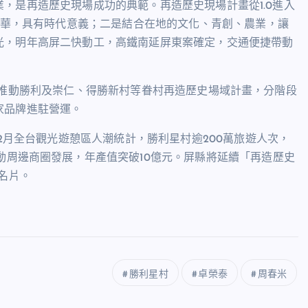
業，是再造歷史現場成功的典範。再造歷史現場計畫從
1.0
進入
華，具有時代意義；二是結合在地的文化、青創、農業，讓
光，明年高屏二快動工，高鐵南延屏東案確定，交通便捷帶動
推動勝利及崇仁、得勝新村等眷村再造歷史場域計畫，分階段
家品牌進駐營運。
2
月全台觀光遊憩區人潮統計，勝利星村逾
200
萬旅遊人次，
動周邊商圈發展，年產值突破
10
億元。屏縣將延續「再造歷史
名片。
勝利星村
卓榮泰
周春米