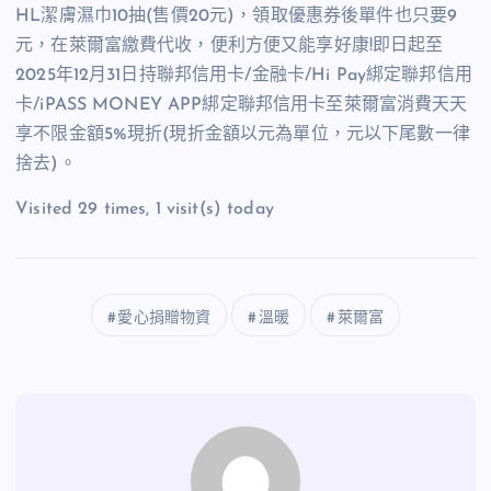
HL潔膚濕巾10抽(售價20元)，領取優惠券後單件也只要9
元，在萊爾富繳費代收，便利方便又能享好康!即日起至
2025年12月31日持聯邦信用卡/金融卡/Hi Pay綁定聯邦信用
卡/iPASS MONEY APP綁定聯邦信用卡至萊爾富消費天天
享不限金額5%現折(現折金額以元為單位，元以下尾數一律
捨去)。
Visited 29 times, 1 visit(s) today
愛心捐贈物資
溫暖
萊爾富