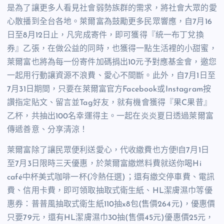
是為了讓更多人看見社會弱勢族群的需求，將社會大眾的愛
心散播到全台各地。萊爾富為鼓勵更多民眾響應，自7月16
日至8月12日止，凡完成寄件，即可獲得『統一布丁兌換
券』乙張，在做公益的同時，也獲得一點生活裡的小甜蜜，
萊爾富也將為每一份寄件加碼捐出10元予對應基金會，邀您
一起用行動讓資源不浪費、愛心不間斷。此外，自7月1日至
7月31日期間，只要在萊爾富官方Facebook或Instagram按
讚指定貼文、留言並Tag好友，就有機會獲得『果C果昔』
乙杯，共抽出100名幸運得主。一起在炎炎夏日透過萊爾富
傳遞善意、分享清涼！
萊爾富除了讓民眾便利送愛心，代收繳費也方便!自7月1日
至7月3日限時三天優惠，於萊爾富繳燃料費就送你喝Hi
café中杯美式咖啡一杯(冷熱任選)；還有繳交停車費、電訊
費、信用卡費，即可領取抽取式衛生紙、HL潔膚濕巾等優
惠券：普普風抽取式衛生紙110抽x8包(售價264元)，優惠價
只要79元，還有HL潔膚濕巾30抽(售價45元)優惠價25元，