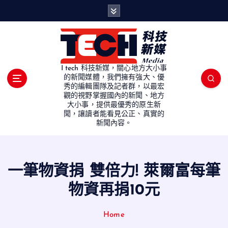
S
k
i
p
t
o
I tech 科技新媒，關心地方大小事
c
的新聞媒體，我們擁有強大、優
秀的編輯團隊及記者群，以最宏
o
觀的視野掌握國內的新聞、地方
n
大小事，提供最優秀的原生新
t
聞，讓讀者能看見公正、真實的
e
新聞內容。
n
t
一筆物資捐 雙倍力! 萊爾富每筆
物資再捐10元
Home