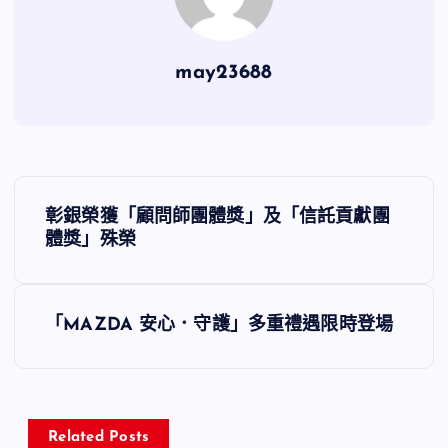
may23688
文
彰銀榮獲「顧問師團體獎」及「信託貢獻團
章
體獎」殊榮
導
「MAZDA 安心．守護」多重禮遇限時登場
覽
Related Posts