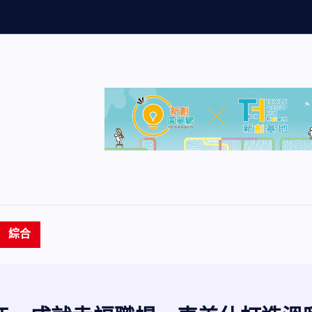
量
創
歷
史
新
高
綜合