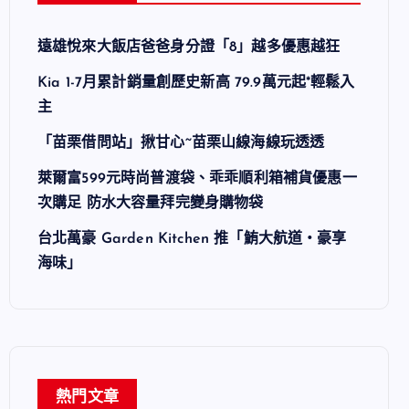
遠雄悅來大飯店爸爸身分證「8」越多優惠越狂
Kia 1-7月累計銷量創歷史新高 79.9萬元起*輕鬆入
主
「苗栗借問站」揪甘心~苗栗山線海線玩透透
萊爾富599元時尚普渡袋、乖乖順利箱補貨優惠一
次購足 防水大容量拜完變身購物袋
台北萬豪 Garden Kitchen 推「鮪大航道・豪享
海味」
熱門文章