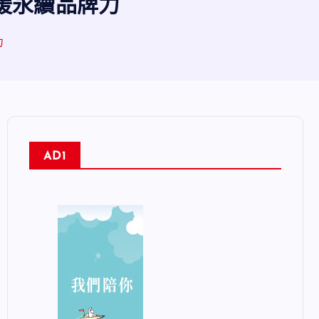
暖永續品牌力
力
AD1