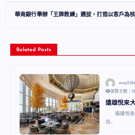
導
華南銀行舉辦「王牌教練」選拔，打造以客戶為
覽
Related Posts
may236
瀏覽次數：12
遠雄悅來
遠雄悅來大
出…