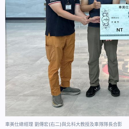
車美仕總經理 劉傳宏(右二)與北科大教授及車隊隊長合影