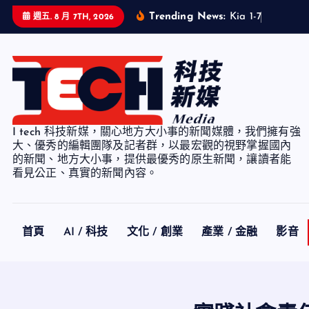
S
Trending News:
K
i
a
1
-
7
月
累
計
銷
週五. 8 月 7TH, 2026
k
i
p
t
o
c
I tech 科技新媒，關心地方大小事的新聞媒體，我們擁有強
o
大、優秀的編輯團隊及記者群，以最宏觀的視野掌握國內
n
的新聞、地方大小事，提供最優秀的原生新聞，讓讀者能
看見公正、真實的新聞內容。
t
e
n
t
首頁
AI / 科技
文化 / 創業
產業 / 金融
影音