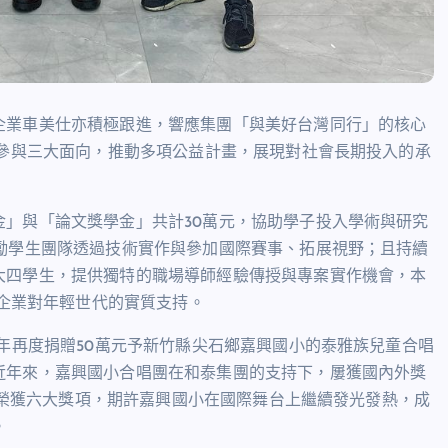
企業車美仕亦積極跟進，響應集團「與美好台灣同行」的核心
益參與三大面向，推動多項公益計畫，展現對社會長期投入的承
」與「論文獎學金」共計30萬元，協助學子投入學術與研究
勵學生團隊透過技術實作與參加國際賽事、拓展視野；且持續
大四學生，提供獨特的職場導師經驗傳授與專案實作機會，本
，落實企業對年輕世代的實質支持。
今年再度捐贈50萬元予新竹縣尖石鄉嘉興國小的泰雅族兒童合唱
近年來，嘉興國小合唱團在和泰集團的支持下，屢獲國內外獎
比賽榮獲六大獎項，期許嘉興國小在國際舞台上繼續發光發熱，成
。