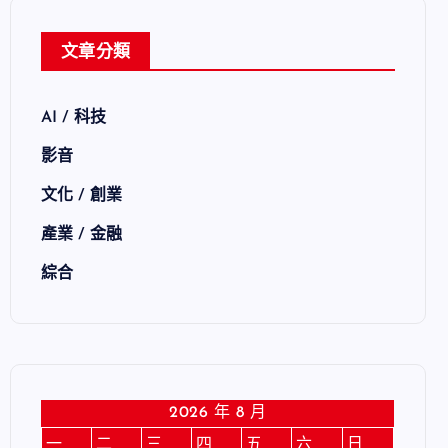
文章分類
AI / 科技
影音
文化 / 創業
產業 / 金融
綜合
2026 年 8 月
一
二
三
四
五
六
日