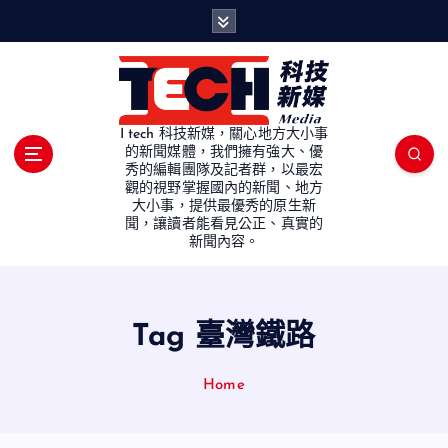
S
k
i
p
t
o
I tech 科技新媒，關心地方大小事
c
的新聞媒體，我們擁有強大、優
秀的編輯團隊及記者群，以最宏
o
觀的視野掌握國內的新聞、地方
n
大小事，提供最優秀的原生新
t
聞，讓讀者能看見公正、真實的
e
新聞內容。
n
t
Tag 臺灣鐵路
Home