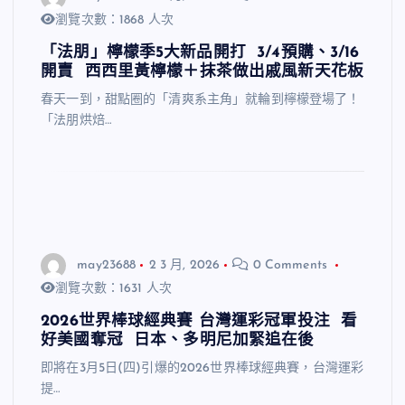
瀏覽次數：1868 人次
「法朋」檸檬季5大新品開打 3/4預購、3/16
開賣 西西里黃檸檬＋抹茶做出戚風新天花板
春天一到，甜點圈的「清爽系主角」就輪到檸檬登場了！
「法朋烘焙…
may23688
2 3 月, 2026
0 Comments
瀏覽次數：1631 人次
2026世界棒球經典賽 台灣運彩冠軍投注 看
好美國奪冠 日本、多明尼加緊追在後
即將在3月5日(四)引爆的2026世界棒球經典賽，台灣運彩
提…