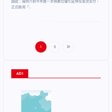
圖說：福特六和今年進一步將數位優化延伸至金流支付，
正式啟用「…
1
2
文
章
AD1
分
頁