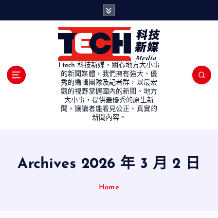
S
k
i
p
t
o
I tech 科技新媒，關心地方大小事
c
的新聞媒體，我們擁有強大、優
秀的編輯團隊及記者群，以最宏
o
觀的視野掌握國內的新聞、地方
n
大小事，提供最優秀的原生新
t
聞，讓讀者能看見公正、真實的
e
新聞內容。
n
t
Archives 2026 年 3 月 2 日
Home