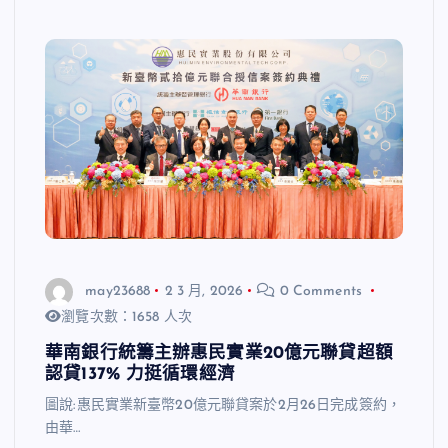
may23688
2 3 月, 2026
0 Comments
瀏覽次數：1658 人次
華南銀行統籌主辦惠民實業20億元聯貸超額
認貸137% 力挺循環經濟
圖說:惠民實業新臺幣20億元聯貸案於2月26日完成簽約，
由華…