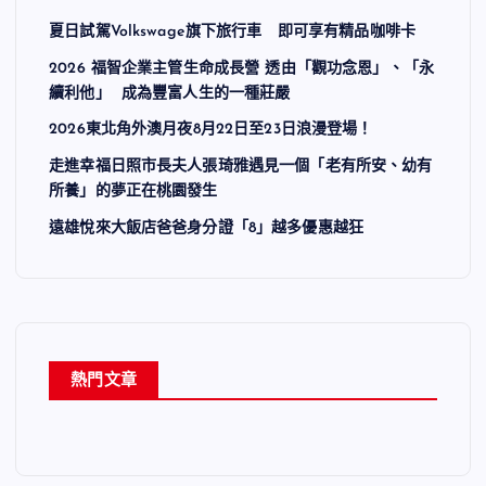
夏日試駕Volkswage旗下旅行車 即可享有精品咖啡卡
2026 福智企業主管生命成長營 透由「觀功念恩」、「永
續利他」 成為豐富人生的一種莊嚴
2026東北角外澳月夜8月22日至23日浪漫登場！
走進幸福日照市長夫人張琦雅遇見一個「老有所安、幼有
所養」的夢正在桃園發生
遠雄悅來大飯店爸爸身分證「8」越多優惠越狂
熱門文章