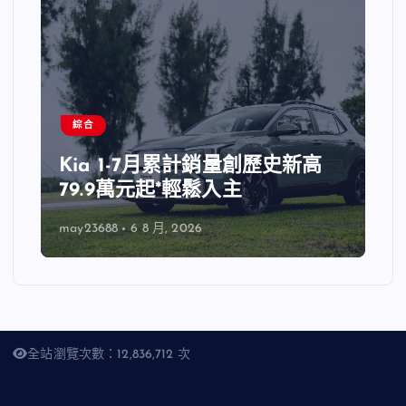
綜合
Kia 1-7月累計銷量創歷史新高
79.9萬元起*輕鬆入主
may23688
6 8 月, 2026
全站瀏覽次數：12,836,712 次