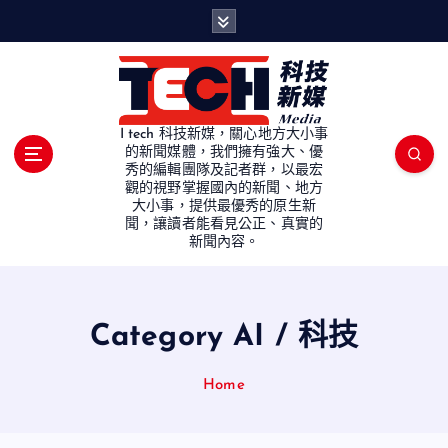
S
k
i
p
t
o
I tech 科技新媒，關心地方大小事
c
的新聞媒體，我們擁有強大、優
秀的編輯團隊及記者群，以最宏
o
觀的視野掌握國內的新聞、地方
n
大小事，提供最優秀的原生新
t
聞，讓讀者能看見公正、真實的
e
新聞內容。
n
t
Category AI / 科技
Home