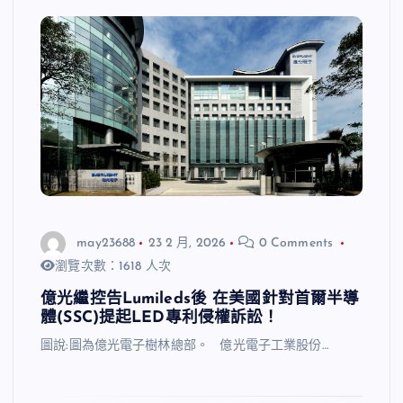
may23688
23 2 月, 2026
0 Comments
瀏覽次數：1618 人次
億光繼控告Lumileds後 在美國針對首爾半導
體(SSC)提起LED專利侵權訴訟！
圖說:圖為億光電子樹林總部。 億光電子工業股份…