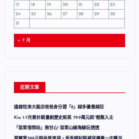
17
18
19
20
21
22
23
24
25
26
27
28
29
30
31
« 7 月
近期文章
遠雄悅來大飯店爸爸身分證「8」越多優惠越狂
Kia 1-7月累計銷量創歷史新高 79.9萬元起*輕鬆入主
「苗栗借問站」揪甘心~苗栗山線海線玩透透
萊爾富599元時尚普渡袋、乖乖順利箱補貨優惠一次購足