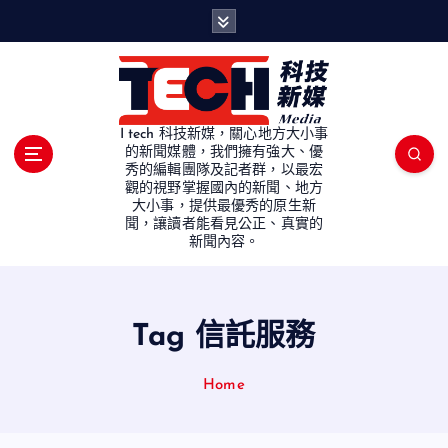
S
k
i
p
t
o
I tech 科技新媒，關心地方大小事
c
的新聞媒體，我們擁有強大、優
秀的編輯團隊及記者群，以最宏
o
觀的視野掌握國內的新聞、地方
n
大小事，提供最優秀的原生新
t
聞，讓讀者能看見公正、真實的
e
新聞內容。
n
t
Tag 信託服務
Home