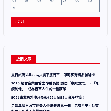
24
25
26
27
28
29
30
31
« 7 月
近期文章
夏日試駕Volkswage旗下旅行車 即可享有精品咖啡卡
2026 福智企業主管生命成長營 透由「觀功念恩」、「永
續利他」 成為豐富人生的一種莊嚴
2026東北角外澳月夜8月22日至23日浪漫登場！
走進幸福日照市長夫人張琦雅遇見一個「老有所安、幼有