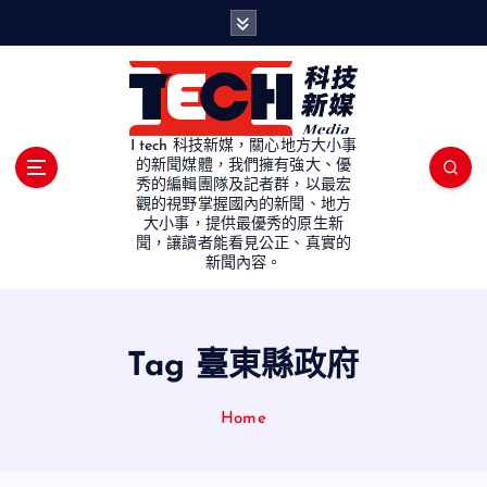
S
k
i
p
t
o
I tech 科技新媒，關心地方大小事
c
的新聞媒體，我們擁有強大、優
秀的編輯團隊及記者群，以最宏
o
觀的視野掌握國內的新聞、地方
n
大小事，提供最優秀的原生新
t
聞，讓讀者能看見公正、真實的
e
新聞內容。
n
t
Tag 臺東縣政府
Home