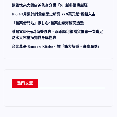
遠雄悅來大飯店爸爸身分證「8」越多優惠越狂
Kia 1-7月累計銷量創歷史新高 79.9萬元起*輕鬆入主
「苗栗借問站」揪甘心~苗栗山線海線玩透透
萊爾富599元時尚普渡袋、乖乖順利箱補貨優惠一次購足
防水大容量拜完變身購物袋
台北萬豪 Garden Kitchen 推「鮪大航道・豪享海味」
熱門文章