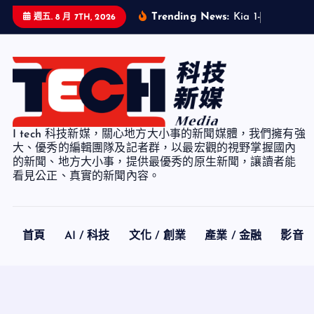
S
Trending News:
K
i
a
1
-
7
月
累
計
銷
週五. 8 月 7TH, 2026
k
i
p
t
o
c
I tech 科技新媒，關心地方大小事的新聞媒體，我們擁有強
o
大、優秀的編輯團隊及記者群，以最宏觀的視野掌握國內
n
的新聞、地方大小事，提供最優秀的原生新聞，讓讀者能
看見公正、真實的新聞內容。
t
e
n
t
首頁
AI / 科技
文化 / 創業
產業 / 金融
影音