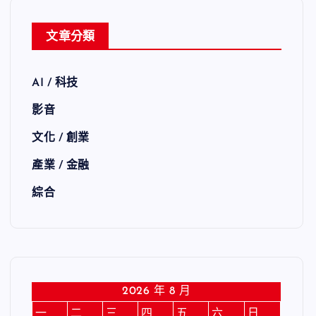
文章分類
AI / 科技
影音
文化 / 創業
產業 / 金融
綜合
2026 年 8 月
一
二
三
四
五
六
日