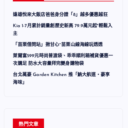
遠雄悅來大飯店爸爸身分證「8」越多優惠越狂
Kia 1-7月累計銷量創歷史新高 79.9萬元起*輕鬆入
主
「苗栗借問站」揪甘心~苗栗山線海線玩透透
萊爾富599元時尚普渡袋、乖乖順利箱補貨優惠一
次購足 防水大容量拜完變身購物袋
台北萬豪 Garden Kitchen 推「鮪大航道・豪享
海味」
熱門文章