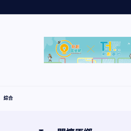
量
創
綜合