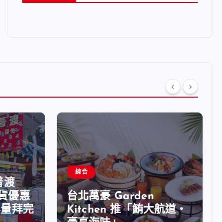
綜合
普渡
貨優惠
台北萬豪 Garden
量拜完
Kitchen 推「鮪大航道・