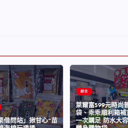
綜合
萊爾富599元時尚
袋、乖乖順利箱補
栗借問站」揪甘心~苗
一次購足 防水大容