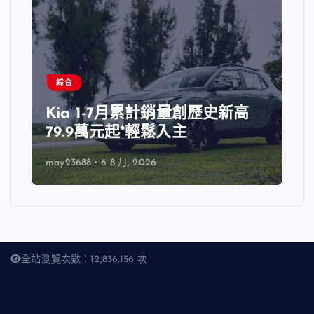
綜合
Kia 1-7月累計銷量創歷史新高
79.9萬元起*輕鬆入主
may23688
6 8 月, 2026
全站瀏覽次數：12,836,156 次