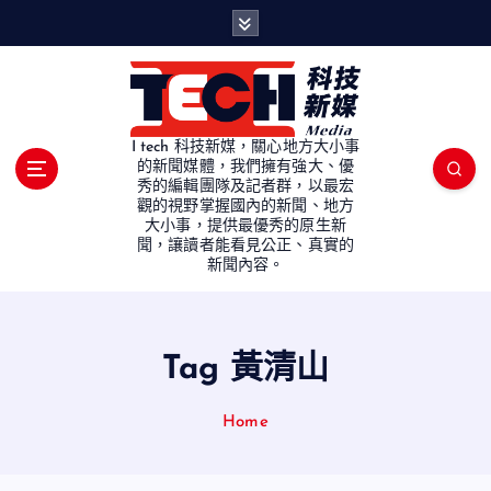
S
k
i
p
t
o
I tech 科技新媒，關心地方大小事
c
的新聞媒體，我們擁有強大、優
秀的編輯團隊及記者群，以最宏
o
觀的視野掌握國內的新聞、地方
n
大小事，提供最優秀的原生新
t
聞，讓讀者能看見公正、真實的
e
新聞內容。
n
t
Tag 黃清山
Home