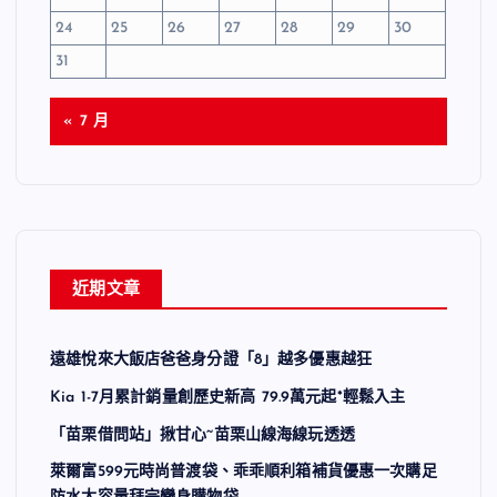
24
25
26
27
28
29
30
31
« 7 月
近期文章
遠雄悅來大飯店爸爸身分證「8」越多優惠越狂
Kia 1-7月累計銷量創歷史新高 79.9萬元起*輕鬆入主
「苗栗借問站」揪甘心~苗栗山線海線玩透透
萊爾富599元時尚普渡袋、乖乖順利箱補貨優惠一次購足