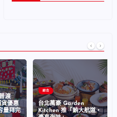
綜合
普渡
貨優惠
台北萬豪 Garden
量拜完
Kitchen 推「鮪大航道・