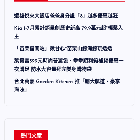
遠雄悅來大飯店爸爸身分證「8」越多優惠越狂
Kia 1-7月累計銷量創歷史新高 79.9萬元起*輕鬆入
主
「苗栗借問站」揪甘心~苗栗山線海線玩透透
萊爾富599元時尚普渡袋、乖乖順利箱補貨優惠一
次購足 防水大容量拜完變身購物袋
台北萬豪 Garden Kitchen 推「鮪大航道・豪享
海味」
熱門文章