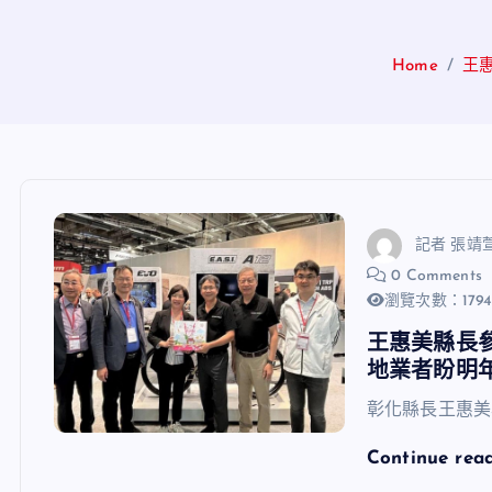
Home
王
記者 張靖
0 Comments
瀏覽次數：179
王惠美縣長
地業者盼明
彰化縣長王惠美
Continue rea