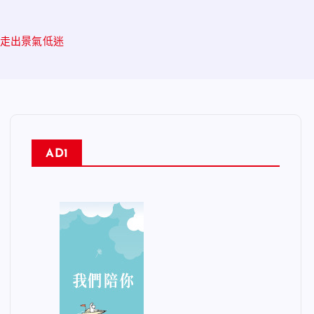
年走出景氣低迷
AD1