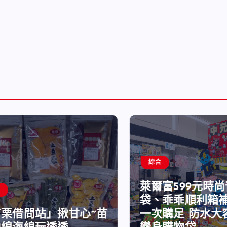
綜合
萊爾富599元時尚
袋、乖乖順利箱補
栗借問站」揪甘心~苗
一次購足 防水大容