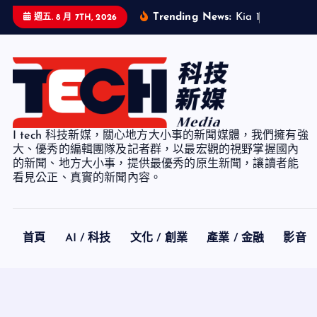
S
Trending News:
K
i
a
1
-
7
月
累
計
銷
週五. 8 月 7TH, 2026
k
i
p
t
o
c
I tech 科技新媒，關心地方大小事的新聞媒體，我們擁有強
o
大、優秀的編輯團隊及記者群，以最宏觀的視野掌握國內
n
的新聞、地方大小事，提供最優秀的原生新聞，讓讀者能
看見公正、真實的新聞內容。
t
e
n
t
首頁
AI / 科技
文化 / 創業
產業 / 金融
影音