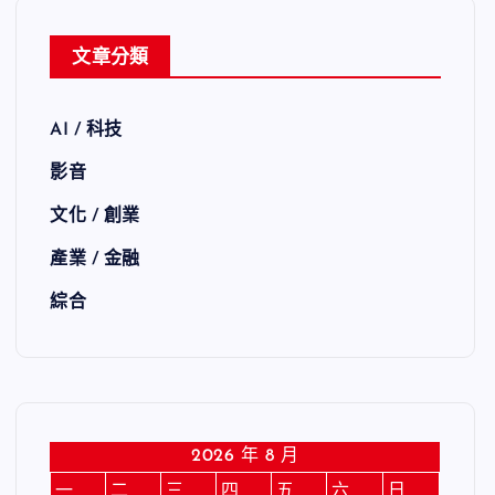
文章分類
AI / 科技
影音
文化 / 創業
產業 / 金融
綜合
2026 年 8 月
一
二
三
四
五
六
日