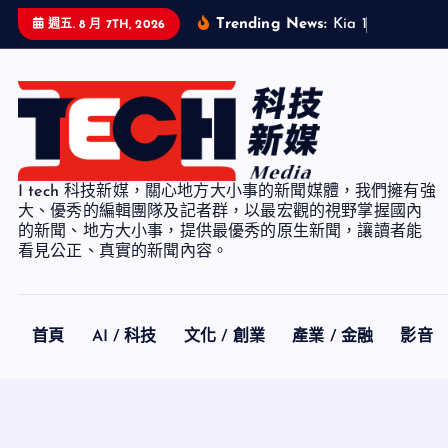
S
Trending News:
K
i
a
1
-
7
月
累
計
銷
週五. 8 月 7TH, 2026
k
i
p
t
o
c
I tech 科技新媒，關心地方大小事的新聞媒體，我們擁有強
o
大、優秀的編輯團隊及記者群，以最宏觀的視野掌握國內
n
的新聞、地方大小事，提供最優秀的原生新聞，讓讀者能
看見公正、真實的新聞內容。
t
e
n
t
首頁
AI / 科技
文化 / 創業
產業 / 金融
影音