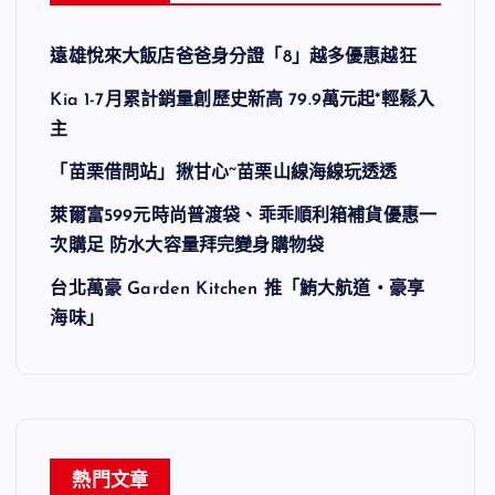
遠雄悅來大飯店爸爸身分證「8」越多優惠越狂
Kia 1-7月累計銷量創歷史新高 79.9萬元起*輕鬆入
主
「苗栗借問站」揪甘心~苗栗山線海線玩透透
萊爾富599元時尚普渡袋、乖乖順利箱補貨優惠一
次購足 防水大容量拜完變身購物袋
台北萬豪 Garden Kitchen 推「鮪大航道・豪享
海味」
熱門文章