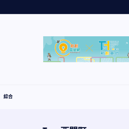
量
創
綜合