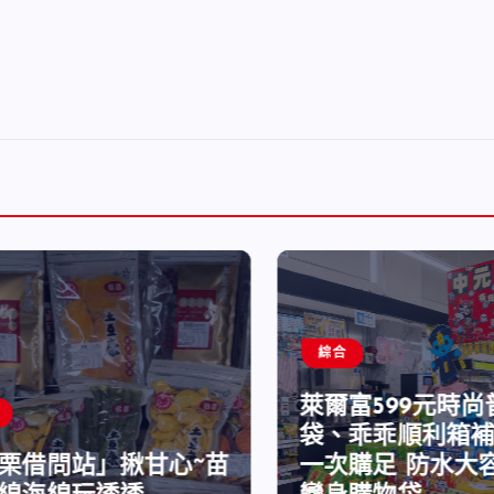
綜合
萊爾富599元時尚
袋、乖乖順利箱補
栗借問站」揪甘心~苗
一次購足 防水大容