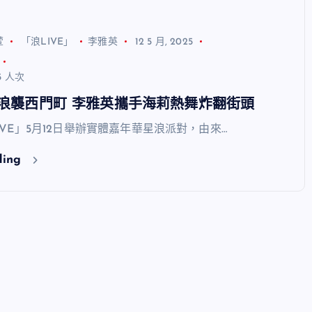
萱
「浪LIVE」
李雅英
12 5 月, 2025
5 人次
」浪襲西門町 李雅英攜手海莉熱舞炸翻街頭
VE」5月12日舉辦實體嘉年華星浪派對，由來…
ding