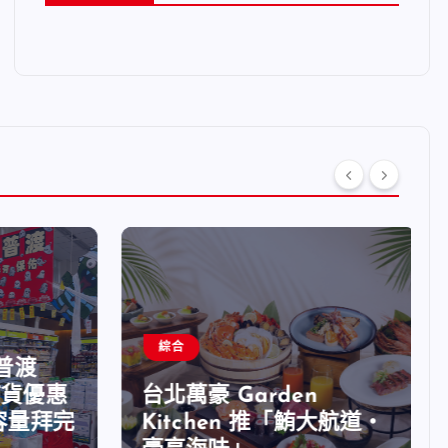
綜合
普渡
貨優惠
台北萬豪 Garden
量拜完
Kitchen 推「鮪大航道・