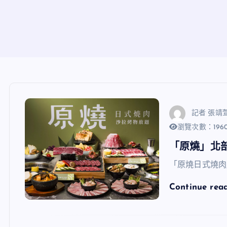
記者 張靖
瀏覽次數：196
「原燒」北
「原燒日式燒肉
Continue rea