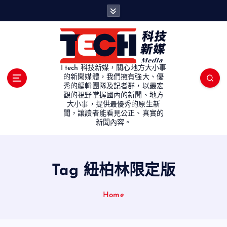
S
k
i
p
t
o
I tech 科技新媒，關心地方大小事
c
的新聞媒體，我們擁有強大、優
秀的編輯團隊及記者群，以最宏
o
觀的視野掌握國內的新聞、地方
n
大小事，提供最優秀的原生新
t
聞，讓讀者能看見公正、真實的
e
新聞內容。
n
t
Tag 紐柏林限定版
Home