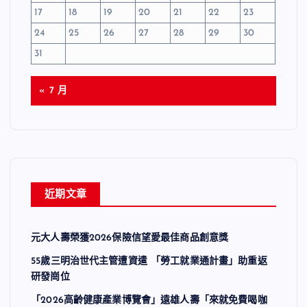
17
18
19
20
21
22
23
24
25
26
27
28
29
30
31
« 7 月
近期文章
元大人壽榮獲2026保險信望愛最佳商品創意獎
55歲三明治世代主管遭資遣 「勞工就業通計畫」助重返
研發崗位
「2026高齡健康產業博覽會」遠雄人壽「來就免費喝咖