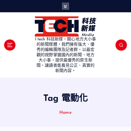
S
k
i
p
t
o
I tech 科技新媒，關心地方大小事
c
的新聞媒體，我們擁有強大、優
秀的編輯團隊及記者群，以最宏
o
觀的視野掌握國內的新聞、地方
n
大小事，提供最優秀的原生新
t
聞，讓讀者能看見公正、真實的
e
新聞內容。
n
t
Tag 電動化
Home