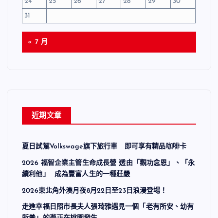
24
25
26
27
28
29
30
31
« 7 月
近期文章
夏日試駕Volkswage旗下旅行車 即可享有精品咖啡卡
2026 福智企業主管生命成長營 透由「觀功念恩」、「永
續利他」 成為豐富人生的一種莊嚴
2026東北角外澳月夜8月22日至23日浪漫登場！
走進幸福日照市長夫人張琦雅遇見一個「老有所安、幼有