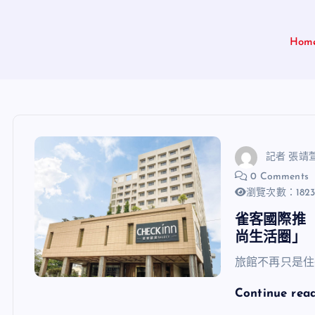
Hom
記者 張靖
0 Comments
瀏覽次數：182
雀客國際推「C
尚生活圈」
旅館不再只是住
Continue rea