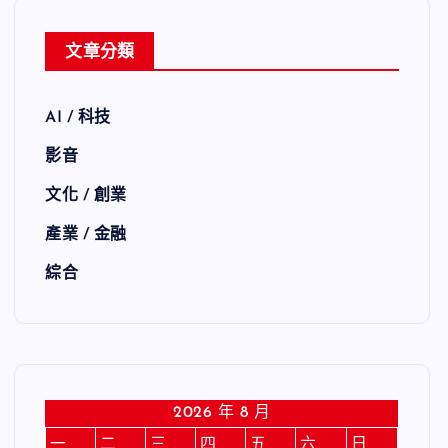
文章分類
AI / 科技
影音
文化 / 創業
產業 / 金融
綜合
2026 年 8 月
一
二
三
四
五
六
日