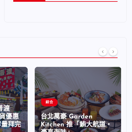
綜合
普渡
貨優惠
台北萬豪 Garden
量拜完
Kitchen 推「鮪大航道・