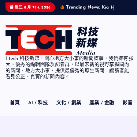
S
Trending News:
K
i
a
1
-
7
月
累
計
銷
週五. 8 月 7TH, 2026
k
i
p
t
o
c
I tech 科技新媒，關心地方大小事的新聞媒體，我們擁有強
o
大、優秀的編輯團隊及記者群，以最宏觀的視野掌握國內
n
的新聞、地方大小事，提供最優秀的原生新聞，讓讀者能
看見公正、真實的新聞內容。
t
e
n
t
首頁
AI / 科技
文化 / 創業
產業 / 金融
影音