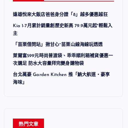
遠雄悅來大飯店爸爸身分證「8」越多優惠越狂
Kia 1-7月累計銷量創歷史新高 79.9萬元起*輕鬆入
主
「苗栗借問站」揪甘心~苗栗山線海線玩透透
萊爾富599元時尚普渡袋、乖乖順利箱補貨優惠一
次購足 防水大容量拜完變身購物袋
台北萬豪 Garden Kitchen 推「鮪大航道・豪享
海味」
熱門文章