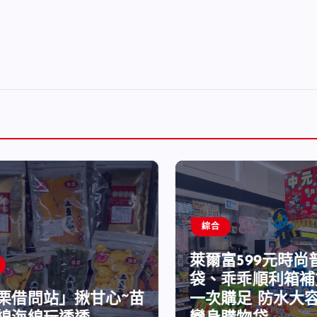
綜合
萊爾富599元時尚
袋、乖乖順利箱補
栗借問站」揪甘心~苗
一次購足 防水大容