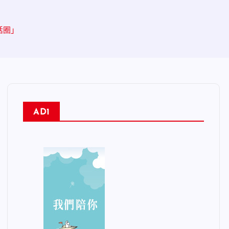
活圈」
AD1